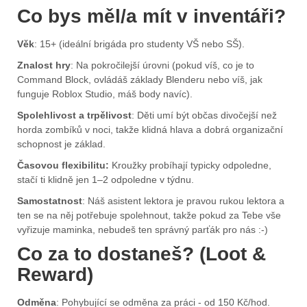
Co bys měl/a mít v inventáři?
Věk
: 15+ (ideální brigáda pro studenty VŠ nebo SŠ).
Znalost hry
: Na pokročilejší úrovni (pokud víš, co je to
Command Block, ovládáš základy Blenderu nebo víš, jak
funguje Roblox Studio, máš body navíc).
Spolehlivost a trpělivost
: Děti umí být občas divočejší než
horda zombíků v noci, takže klidná hlava a dobrá organizační
schopnost je základ.
Časovou flexibilitu:
Kroužky probíhají typicky odpoledne,
stačí ti klidně jen 1–2 odpoledne v týdnu.
Samostatnost
: Náš asistent lektora je pravou rukou lektora a
ten se na něj potřebuje spolehnout, takže pokud za Tebe vše
vyřizuje maminka, nebudeš ten správný parťák pro nás :-)
Co za to dostaneš? (Loot &
Reward)
Odměna
: Pohybující se odměna za práci - od 150 Kč/hod.