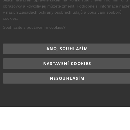
Jejich nastavení upravíte klikem na ikonku štítu v levém dolním rohu
obrazovky a kdykoliv jej můžete změnit. Podrobnější informace najde
v našich Zásadách ochrany osobních údajů a používání souborů
cookies.
Copyright © 2017–2026
BRIDGE Academy
, Všechna práva
Souhlasíte s používáním cookies?
vyhrazena.
ANO, SOUHLASÍM
NASTAVENÍ COOKIES
NESOUHLASÍM