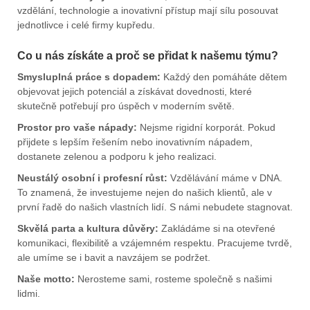
vzdělání, technologie a inovativní přístup mají sílu posouvat
jednotlivce i celé firmy kupředu.
Co u nás získáte a proč se přidat k našemu týmu?
Smysluplná práce s dopadem:
Každý den pomáháte dětem
objevovat jejich potenciál a získávat dovednosti, které
skutečně potřebují pro úspěch v moderním světě.
Prostor pro vaše nápady:
Nejsme rigidní korporát. Pokud
přijdete s lepším řešením nebo inovativním nápadem,
dostanete zelenou a podporu k jeho realizaci.
Neustálý osobní i profesní růst:
Vzdělávání máme v DNA.
To znamená, že investujeme nejen do našich klientů, ale v
první řadě do našich vlastních lidí. S námi nebudete stagnovat.
Skvělá parta a kultura důvěry:
Zakládáme si na otevřené
komunikaci, flexibilitě a vzájemném respektu. Pracujeme tvrdě,
ale umíme se i bavit a navzájem se podržet.
Naše motto:
Nerosteme sami, rosteme společně s našimi
lidmi.