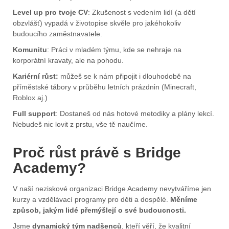
Level up pro tvoje CV
: Zkušenost s vedením lidí (a dětí
obzvlášť) vypadá v životopise skvěle pro jakéhokoliv
budoucího zaměstnavatele.
Komunitu
: Práci v mladém týmu, kde se nehraje na
korporátní kravaty, ale na pohodu.
Kariérní růst:
můžeš se k nám připojit i dlouhodobě na
příměstské tábory v průběhu letních prázdnin (Minecraft,
Roblox aj.)
Full support
: Dostaneš od nás hotové metodiky a plány lekcí.
Nebudeš nic lovit z prstu, vše tě naučíme.
Proč růst právě s Bridge
Academy?
V naší neziskové organizaci Bridge Academy nevytváříme jen
kurzy a vzdělávací programy pro děti a dospělé.
Měníme
způsob, jakým lidé přemýšlejí o své budoucnosti.
Jsme
dynamický tým nadšenců
, kteří věří, že kvalitní