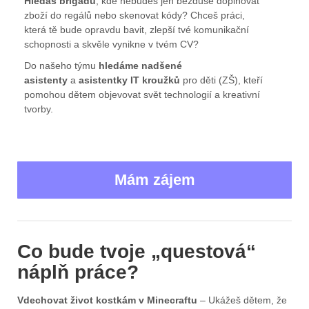
Hledáš brigádu
, kde nebudeš jen bezduše doplňovat
zboží do regálů nebo skenovat kódy? Chceš práci,
která tě bude opravdu bavit, zlepší tvé komunikační
schopnosti a skvěle vynikne v tvém CV?
Do našeho týmu
hledáme nadšené
asistenty
a
asistentky IT kroužků
pro děti (ZŠ), kteří
pomohou dětem objevovat svět technologií a kreativní
tvorby.
Mám zájem
Co bude tvoje „questová“
náplň práce?
Vdechovat život kostkám v Minecraftu
– Ukážeš dětem, že