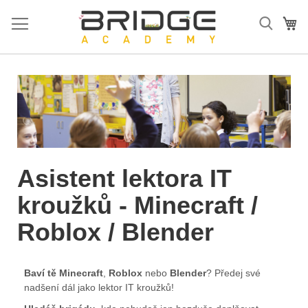
Přejít
na
Mů
obsah
Asistent lektora IT
kroužků - Minecraft /
Roblox / Blender
Baví tě Minecraft
,
Roblox
nebo
Blender
? Předej své
nadšení dál jako lektor IT kroužků!