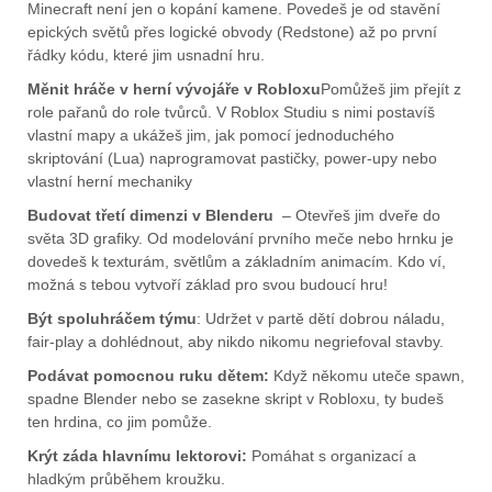
Minecraft není jen o kopání kamene. Povedeš je od stavění
epických světů přes logické obvody (Redstone) až po první
řádky kódu, které jim usnadní hru.
Měnit hráče v herní vývojáře v Robloxu
Pomůžeš jim přejít z
role pařanů do role tvůrců. V Roblox Studiu s nimi postavíš
vlastní mapy a ukážeš jim, jak pomocí jednoduchého
skriptování (Lua) naprogramovat pastičky, power-upy nebo
vlastní herní mechaniky
Budovat třetí dimenzi v Blenderu
– Otevřeš jim dveře do
světa 3D grafiky. Od modelování prvního meče nebo hrnku je
dovedeš k texturám, světlům a základním animacím. Kdo ví,
možná s tebou vytvoří základ pro svou budoucí hru!
Být spoluhráčem týmu
: Udržet v partě dětí dobrou náladu,
fair-play a dohlédnout, aby nikdo nikomu negriefoval stavby.
Podávat pomocnou ruku dětem:
Když někomu uteče spawn,
spadne Blender nebo se zasekne skript v Robloxu, ty budeš
ten hrdina, co jim pomůže.
Krýt záda hlavnímu lektorovi:
Pomáhat s organizací a
hladkým průběhem kroužku.