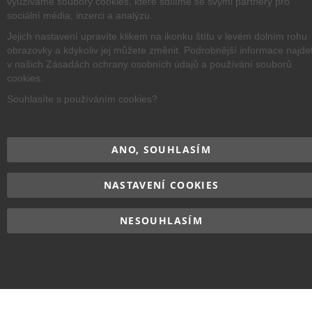
využíváme soubory cookies, které sdílíme se svými partnery pro
sociální média, inzerci a analýzu.
Jejich nastavení upravíte klikem na ikonku štítu v levém dolním rohu
obrazovky a kdykoliv jej můžete změnit. Podrobnější informace najde
v našich Zásadách ochrany osobních údajů a používání souborů
cookies.
Souhlasíte s používáním cookies?
ANO, SOUHLASÍM
NASTAVENÍ COOKIES
NESOUHLASÍM