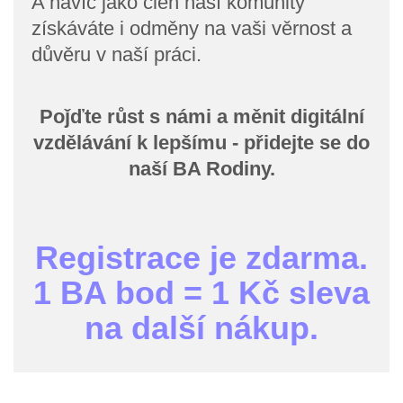
A navíc jako člen naší komunity
získáváte i odměny na vaši věrnost a
důvěru v naší práci.
Poǰďte růst s námi a měnit digitální
vzdělávání k lepšímu - přidejte se do
naší BA Rodiny.
Registrace je zdarma.
1 BA bod = 1 Kč sleva
na další nákup.