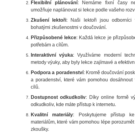
Flexibilní plánování
: Nemáme fixní časy n
umožňuje naplánovat si lekce podle vašeho rozv
Zkušení lektoři
: Naši lektoři jsou odborníc
bohatými zkušenostmi v doučování.
Přizpůsobené lekce
: Každá lekce je přizpůso
potřebám a cílům.
Interaktivní výuka
: Využíváme moderní techno
metody výuky, aby byly lekce zajímavé a efektivní
Podpora a poradenství
: Kromě doučování posk
a poradenství, které vám pomohou dosáhnout
cílů.
Dostupnost odkudkoliv
: Díky online formě v
odkudkoliv, kde máte přístup k internetu.
Kvalitní materiály
: Poskytujeme přístup ke 
materiálům, které vám pomohou lépe porozumět lá
zkoušky.