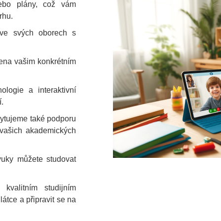
ebo plány, což vám
rhu.
i ve svých oborech s
bena vašim konkrétním
logie a interaktivní
.
ytujeme také podporu
 vašich akademických
ýuky můžete studovat
kvalitním studijním
tce a připravit se na