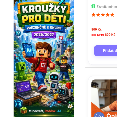
Získejte mini
Hodnocení:
100%
800 Kč
800 Kč
Přidat 