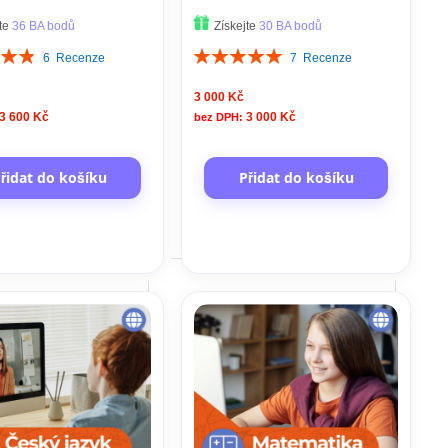
y (cena za 12 lekcí)
osob (cena za 12 lekcí)
jte
36 BA bodů
Získejte
30 BA bodů
ní:
Hodnocení:
6
Recenze
7
Recenze
100%
3 000 Kč
3 600 Kč
3 000 Kč
řidat do košíku
Přidat do košíku