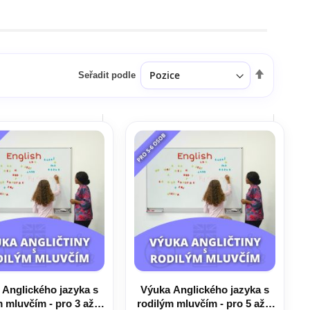
Seřadit podle
Nastavit
sestupně
 Anglického jazyka s
Výuka Anglického jazyka s
m mluvčím - pro 3 až 4
rodilým mluvčím - pro 5 až 6