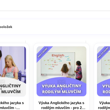
položek
kého jazyka s
Výuka Anglického jazyka s
Výuka
 mluvčím -
rodilým mluvčím - pro 2
rodilý