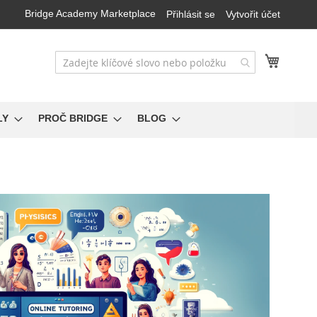
Bridge Academy Marketplace
Přihlásit se
Vytvořit účet
Můj koš
LY
PROČ BRIDGE
BLOG