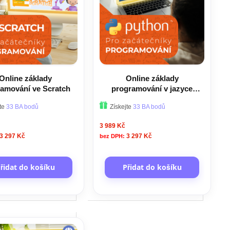
Online základy
Online základy
amování ve Scratch
programování v jazyce
Python
jte
33 BA bodů
Získejte
33 BA bodů
3 989 Kč
3 297 Kč
3 297 Kč
řidat do košíku
Přidat do košíku