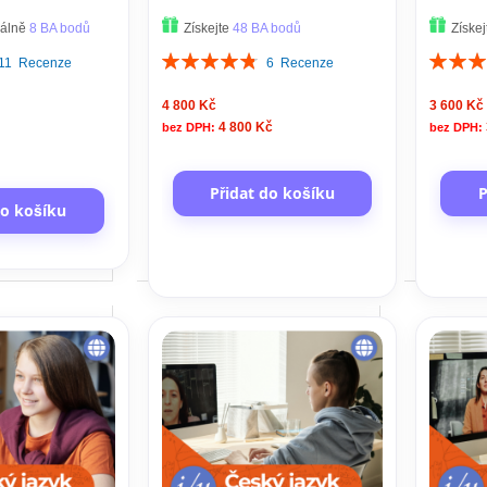
INDIVIDUÁL (60 minut)
osoby (cena za 12 lekcí)
osob
málně
8 BA bodů
Získejte
48 BA bodů
Získe
Hodnocení:
Hodnoce
11
Recenze
6
Recenze
97%
97%
4 800 Kč
3 600 Kč
4 800 Kč
Přidat do košíku
P
do košíku