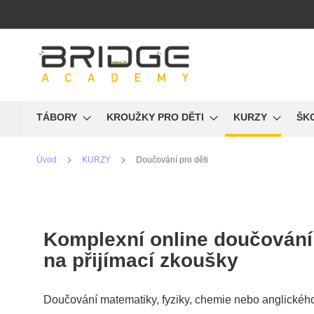
Přejít
na
obsah
TÁBORY
KROUŽKY PRO DĚTI
KURZY
ŠK
Úvod
KURZY
Doučování pro děti
Komplexní
online doučování
na přijímací zkoušky
Doučování matematiky, fyziky, chemie nebo anglickéh
Doučování pro děti a příprav