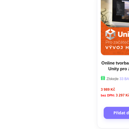
Online tvorba
Unity pro
Získejte
33 BA
3 989 Kč
3 297 K
Přidat 