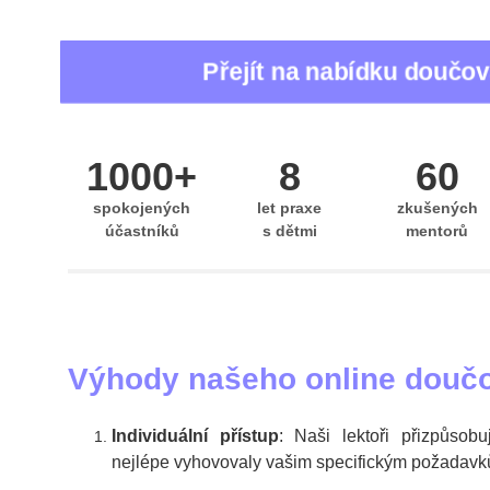
Hledáte
individuální doučování pro děti
v základní n
Přejít na nabídku doučov
Naše
doučování online
je dostupné pro děti po celé 
Ať už jde o
doučování matematiky pro 9. třídu
nebo p
1000+
8
60
spokojených
let praxe
zkušených
účastníků
s dětmi
mentorů
Výhody našeho online douč
Individuální přístup
: Naši lektoři přizpůsobu
nejlépe vyhovovaly vašim specifickým požadavk