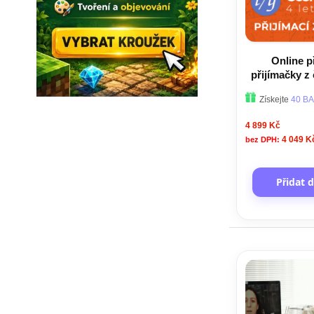
Online p
přijímačky z 
ob
Získejte
40 BA
4 899 Kč
4 049 K
Přidat 