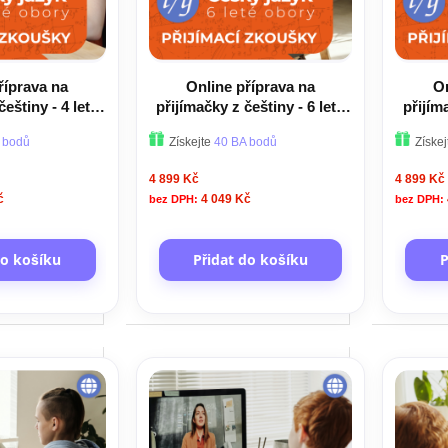
říprava na
Online příprava na
On
češtiny - 4 leté
přijímačky z češtiny - 6 leté
přijím
ory
obory
 bodů
Získejte
40 BA bodů
Získe
4 899 Kč
4 899 Kč
č
4 049 Kč
do košíku
Přidat do košíku
P