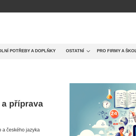
OLNÍ POTŘEBY A DOPLŇKY
OSTATNÍ
PRO FIRMY A ŠKO
a
příprava
o a českého jazyka
a na přijímací zkoušky