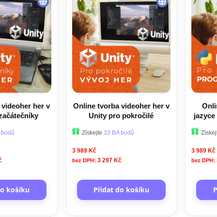
 videoher her v
Online tvorba videoher her v
Onli
 začátečníky
Unity pro pokročilé
jazyce
 bodů
Získejte
33 BA bodů
Získe
3 989 Kč
3 989 Kč
č
3 297 Kč
do košíku
Přidat do košíku
P