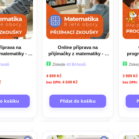
říprava na
Online příprava na
 matematiky - 6
přijímačky z matematiky - 8
progr
 obory
leté obory
 bodů
Získejte
40 BA bodů
Získe
4 899 Kč
3 989 Kč
č
4 049 Kč
do košíku
Přidat do košíku
P