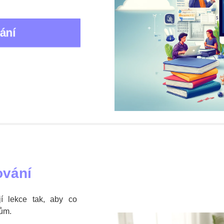
ebo střední škole? Bridge Academy nabízí
online i osobní do
ání
ČR. Rodiče často využívají i možnost opakovacích lekcí nebo dlo
omoc při porozumění výkladu ve škole, jsme tu, abychom pomohli
ování
jí lekce tak, aby co
ům.