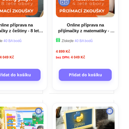
line příprava na
Online příprava na
ačky z češtiny - 8 leté
přijímačky z matematiky - 4
obory
leté obory
jte
40 BA bodů
Získejte
40 BA bodů
4 899 Kč
4 049 Kč
4 049 Kč
řidat do košíku
Přidat do košíku