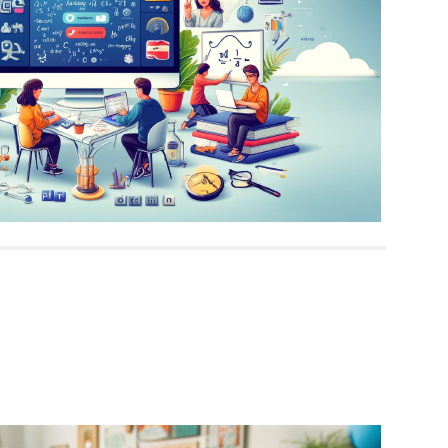
učování
zaměřené na český jazyk, matematiku, angličtinu, informati
uhodobé přípravy. Nabízíme flexibilní termíny a rychlé domluven
 dětem získat jistotu ve vzdělávání. Kontaktujte nás a domluv