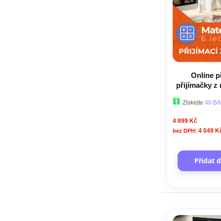
Online p
přijímačky z
leté
Získejte
40 BA
4 899 Kč
4 049 K
Přidat 