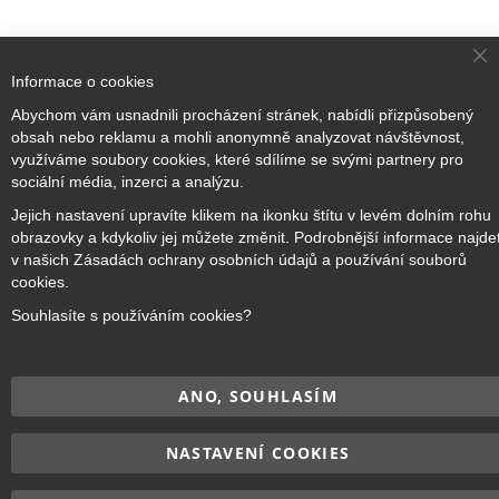
Cl
Informace o cookies
Co
Ba
Abychom vám usnadnili procházení stránek, nabídli přizpůsobený
obsah nebo reklamu a mohli anonymně analyzovat návštěvnost,
Přihlaste se k odběru novinek
využíváme soubory cookies, které sdílíme se svými partnery pro
sociální média, inzerci a analýzu.
Jejich nastavení upravíte klikem na ikonku štítu v levém dolním rohu
Přihlásit odběr
obrazovky a kdykoliv jej můžete změnit. Podrobnější informace najde
v našich Zásadách ochrany osobních údajů a používání souborů
cookies.
Souhlasíte s používáním cookies?
Copyright © 2017–2026
BRIDGE Academy
, Všechna práva
vyhrazena.
ANO, SOUHLASÍM
NASTAVENÍ COOKIES