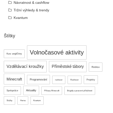
Návratnost & cashflow
Tržní výhledy & trendy
Kvantum
Štítky
Volnočasové aktivity
Kurz angličtiny
Vzdělávací kroužky
Příměstské tábory
Roblox
Minecraft
Programování
Projekty
rozhovor
Rozhovor
Aktuality
Spolupráce
Příkazy Minecraft
Brigády a pracovní příležitosti
Služby
Herna
Kvantum