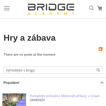
Přejít
na
Mů
obsah
Hry a zábava
There are no posts at this moment
Populární
Kompletní průvodce Minecraft příkazy v Creative módu
24/09/2024