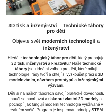
3D tisk
a
inženýrství
–
Technické tábory
pro děti
Objevte svět
moderních
technologií
a
inženýrství
Hledáte
technologický tábor pro děti
, který propojuje
3D tisk, inženýrství a kreativitu
? Naše
technické
tábory
jsou ideální volbou pro děti, které milují
technologie, rády tvoří a chtějí si vyzkoušet práci s
3D
modelováním, návrhem prototypů a inženýrskými
výzvami
.
Děti si na našich táborech osvojí praktické dovednosti,
naučí se navrhovat a
tisknout vlastní 3D modely
a
pochopí, jak fungují moderní technologie využívané v
reálném světě. Program je inspirován principy
STEM