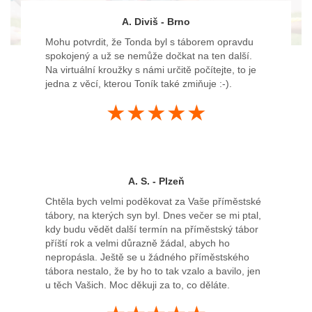
A. Diviš - Brno
Mohu potvrdit, že Tonda byl s táborem opravdu
spokojený a už se nemůže dočkat na ten další.
Na virtuální kroužky s námi určitě počítejte, to je
jedna z věcí, kterou Toník také zmiňuje :-).
★★★★★
A. S. - Plzeň
Chtěla bych velmi poděkovat za Vaše příměstské
tábory, na kterých syn byl. Dnes večer se mi ptal,
kdy budu vědět další termín na příměstský tábor
příští rok a velmi důrazně žádal, abych ho
nepropásla. Ještě se u žádného příměstského
tábora nestalo, že by ho to tak vzalo a bavilo, jen
u těch Vašich. Moc děkuji za to, co děláte.