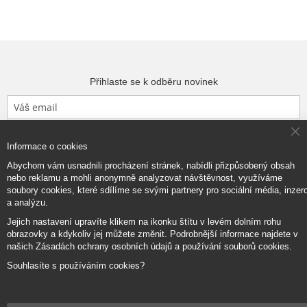
Přihlaste se k odběru novinek
Přihlásit odběr
Cl
Informace o cookies
Co
Ba
Abychom vám usnadnili procházení stránek, nabídli přizpůsobený obsah
nebo reklamu a mohli anonymně analyzovat návštěvnost, využíváme
soubory cookies, které sdílíme se svými partnery pro sociální média, inzerc
a analýzu.
Copyright © 2017–2026
BRIDGE Academy
, Všechna práva vyhrazena.
Jejich nastavení upravíte klikem na ikonku štítu v levém dolním rohu
obrazovky a kdykoliv jej můžete změnit. Podrobnější informace najdete v
našich Zásadách ochrany osobních údajů a používání souborů cookies.
Souhlasíte s používáním cookies?