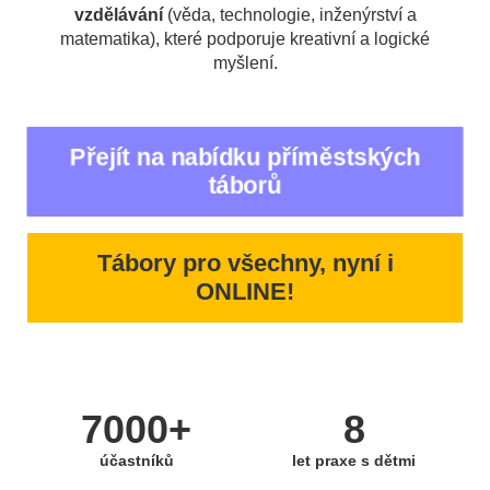
vzdělávání
(věda, technologie, inženýrství a
matematika), které podporuje kreativní a logické
myšlení.
Přejít na nabídku příměstských
táborů
Tábory pro všechny, nyní i
ONLINE!
7000+
8
účastníků
let praxe s dětmi