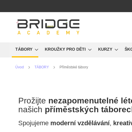
Přejít
na
obsah
TÁBORY
KROUŽKY PRO DĚTI
KURZY
ŠK
Úvod
TÁBORY
Příměstské tábory
Prožijte
nezapomenutelné lét
našich
příměstských táborec
Spojujeme
moderní
vzdělávání
,
kreati