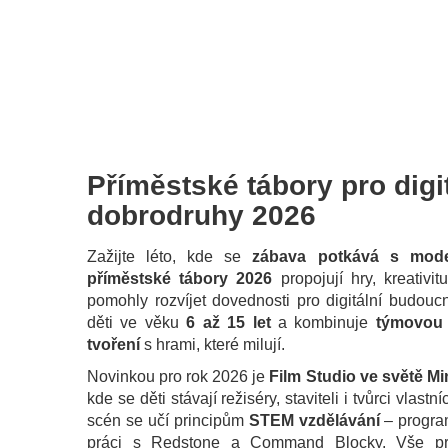
Příměstské tábory pro digi
dobrodruhy 2026
Zažijte léto, kde se
zábava potkává s mode
příměstské tábory 2026
propojují hry, kreativi
pomohly rozvíjet dovednosti pro digitální budouc
děti ve věku
6 až 15 let
a kombinuje
týmovou 
tvoření
s hrami, které milují.
Novinkou pro rok 2026 je
Film Studio ve světě Mi
kde se děti stávají režiséry, staviteli i tvůrci vlastn
scén se učí principům
STEM vzdělávání
– progra
práci s Redstone a Command Blocky. Vše pr