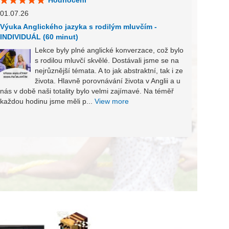
Hodnocení
01.07.
01.07.26
Výuka 
INDIV
Výuka Anglického jazyka s rodilým mluvčím -
INDIVIDUÁL (60 minut)
Lekce byly plné anglické konverzace, což bylo
s rodilou mluvčí skvělé. Dostávali jsme se na
nejrůznější témata. A to jak abstraktní, tak i ze
vybere
života. Hlavně porovnávání života v Anglii a u
monolo
nás v době naši totality bylo velmi zajímavé. Na téměř
View 
každou hodinu jsme měli p...
View more