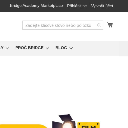
Bridge Academy Marketplace
Přihlásit se
Vytvořit účet
Můj koš
LY
PROČ BRIDGE
BLOG