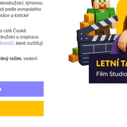
obrodružství, týmovou
ostí podle evropského
ráce a kritické
o celé České
ružství a inspirace.
hraničí
, které rozšiřují
itný režim
, vedení
n