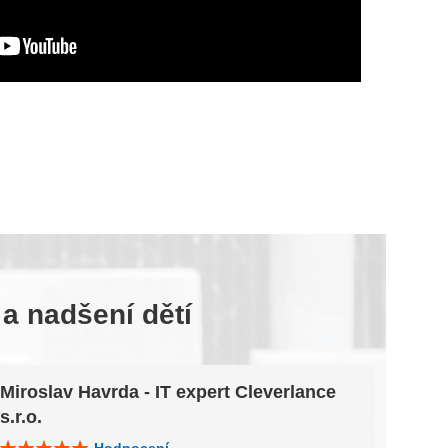
 a nadšení dětí
Miroslav Havrda - IT expert Cleverlance
Klár
s.r.o.