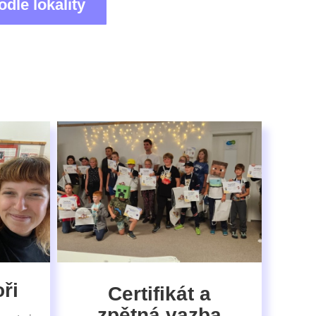
odle lokality
ři
Certifikát a
zpětná vazba