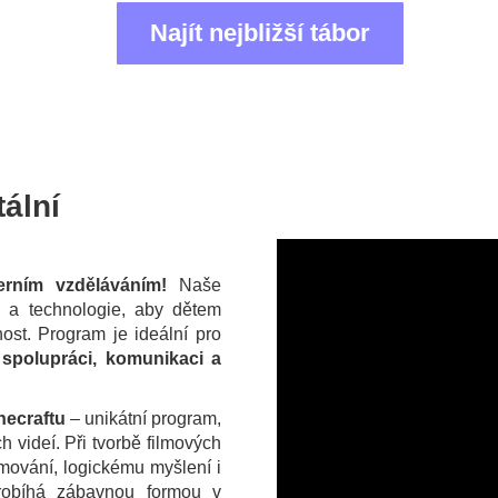
Najít nejbližší tábor
tální
rním vzděláváním!
Naše
tu a technologie, aby dětem
nost. Program je ideální pro
spolupráci, komunikaci a
necraftu
– unikátní program,
ích videí. Při tvorbě filmových
mování, logickému myšlení i
obíhá zábavnou formou v