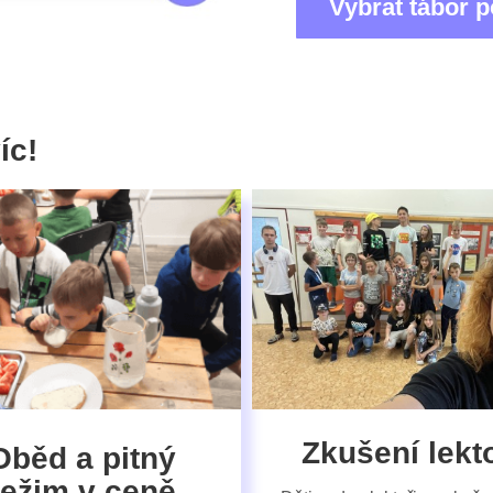
Vybrat tábor p
íc!
Zkušení lekto
Oběd a pitný
režim v ceně