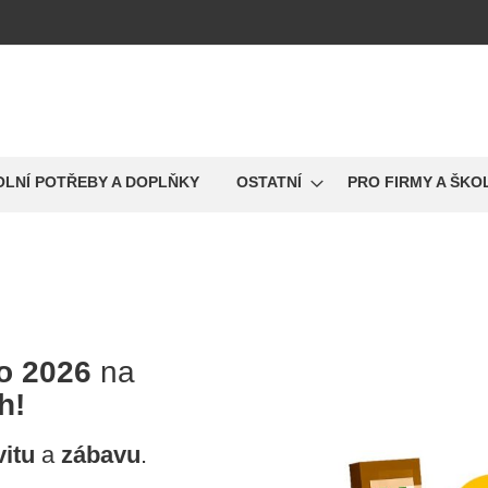
OLNÍ POTŘEBY A DOPLŇKY
OSTATNÍ
PRO FIRMY A ŠKO
o 2026
na
h!
vitu
a
zábavu
.