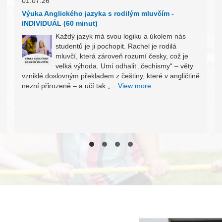
01.07.26
Výuka Anglického jazyka s rodilým mluvčím -
INDIVIDUÁL (60 minut)
Každý jazyk má svou logiku a úkolem nás
studentů je ji pochopit. Rachel je rodilá
mluvčí, která zároveň rozumí česky, což je
velká výhoda. Umí odhalit „čechismy“ – věty
vzniklé doslovným překladem z češtiny, které v angličtině
nezní přirozeně – a učí tak „...
View more