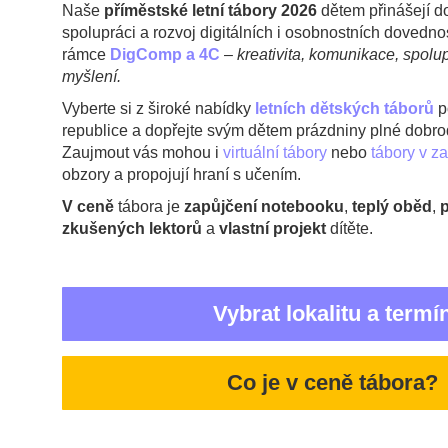
Naše
příměstské letní tábory 2026
dětem přinášejí d
spolupráci a rozvoj digitálních i osobnostních dovedn
rámce
DigComp a 4C
–
kreativita, komunikace, spolup
myšlení.
Vyberte si z široké nabídky
letních dětských táborů
p
republice a dopřejte svým dětem prázdniny plné dobrod
Zaujmout vás mohou i
virtuální tábory
nebo
tábory v za
obzory a propojují hraní s učením.
V ceně
tábora je
zapůjčení notebooku
,
teplý oběd
,
p
zkušených lektorů
a
vlastní projekt
dítěte.
Vybrat lokalitu a termí
Co je v ceně tábora?