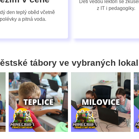
Děti vedou lektoři se zkuš
z IT i pedagogiky.
dý den teplý oběd včetně
polévky a pitná voda.
ěstské tábory ve vybraných lokal