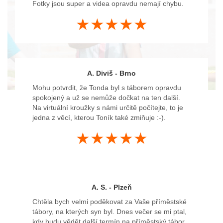
Fotky jsou super a videa opravdu nemají chybu.
★★★★★
A. Diviš - Brno
Mohu potvrdit, že Tonda byl s táborem opravdu
spokojený a už se nemůže dočkat na ten další.
Na virtuální kroužky s námi určitě počítejte, to je
jedna z věcí, kterou Toník také zmiňuje :-).
★★★★★
A. S. - Plzeň
Chtěla bych velmi poděkovat za Vaše příměstské
tábory, na kterých syn byl. Dnes večer se mi ptal,
kdy budu vědět další termín na příměstský tábor