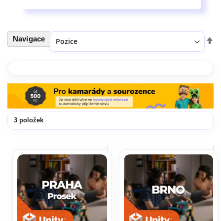
Navigace
Seřadit podle
Nas
ses
3
položek