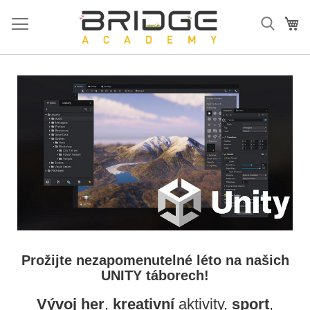
Přejít
na
Mů
obsah
Prožijte nezapomenutelné léto na našich
UNITY táborech!
Vývoj her
,
kreativní
aktivity,
sport
,