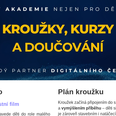
o
Plán kroužku
Kroužek začíná připojením do s
tní film
a
vymýšlením příběhu
– děti s
je zároveň stavebním i natáčec
vede děti do role malého