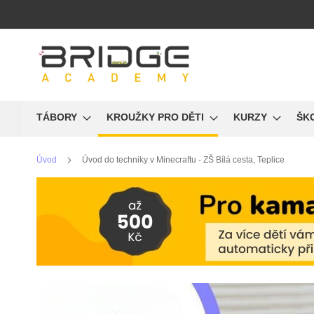
Přejít
na
obsah
TÁBORY
KROUŽKY PRO DĚTI
KURZY
ŠK
Úvod
Úvod do techniky v Minecraftu - ZŠ Bílá cesta, Teplice
Přeskočit
na