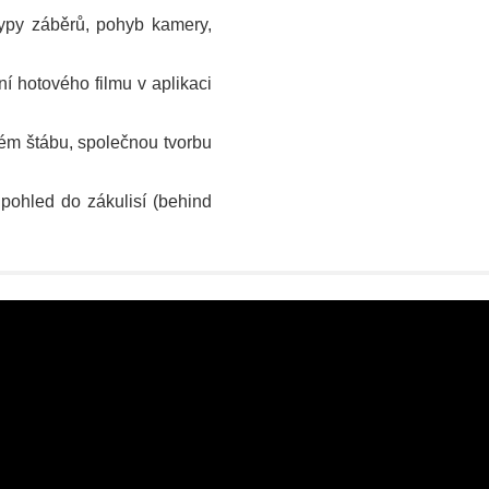
ypy záběrů, pohyb kamery,
í hotového filmu v aplikaci
vém štábu, společnou tvorbu
 pohled do zákulisí (behind