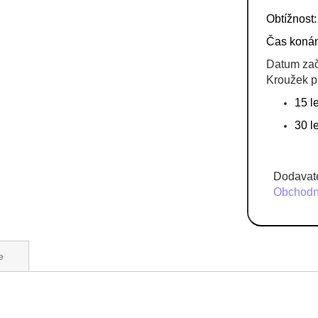
Obtížnost
Čas konán
Datum zač
Kroužek p
15 l
30 le
Dodavate
Obchodní
e