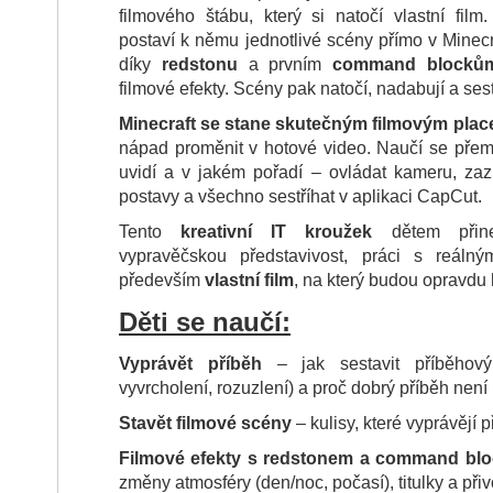
filmového štábu, který si natočí vlastní film
postaví k němu jednotlivé scény přímo v Minecra
díky
redstonu
a prvním
command blocků
filmové efekty. Scény pak natočí, nadabují a sest
Minecraft se stane skutečným filmovým pla
nápad proměnit v hotové video. Naučí se přemý
uvidí a v jakém pořadí – ovládat kameru, za
postavy a všechno sestříhat v aplikaci CapCut.
Tento
kreativní IT kroužek
dětem přine
vypravěčskou představivost, práci s reálným
především
vlastní film
, na který budou opravdu 
Děti se naučí:
Vyprávět příběh
– jak sestavit příběhový
vyvrcholení, rozuzlení) a proč dobrý příběh není
Stavět filmové scény
– kulisy, které vyprávějí 
Filmové efekty s redstonem a command bl
změny atmosféry (den/noc, počasí), titulky a přiv