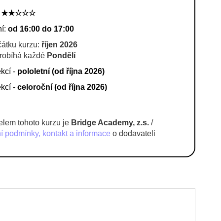
:
★★☆☆☆
í:
od 16:00 do 17:00
átku kurzu:
říjen 2026
robíhá každé
Pondělí
ekcí -
pololetní (od října 2026)
kcí -
celoroční (od října 2026)
lem tohoto kurzu je
Bridge Academy, z.s.
/
 podmínky, kontakt a informace
o dodavateli