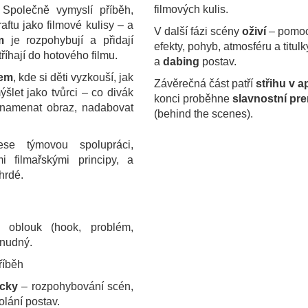
filmových kulis.
. Společně vymyslí příběh,
ftu jako filmové kulisy – a
V další fázi scény
oživí
– pomo
m
je rozpohybují a přidají
efekty, pohyb, atmosféru a titul
říhají do hotového filmu.
a
dabing
postav.
cem
, kde si děti vyzkouší, jak
Závěrečná část patří
střihu v a
šlet jako tvůrci – co divák
konci proběhne
slavnostní pr
znamenat obraz, nadabovat
(behind the scenes).
se týmovou spolupráci,
i filmařskými principy, a
hrdé.
 oblouk (hook, problém,
 nudný.
příběh
ocky
– rozpohybování scén,
olání postav.