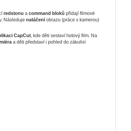
cí
redstonu
a
command bloků
přidají filmové
ky. Následuje
natáčení
obrazu (práce s kamerou)
plikaci CapCut
, kde děti sestaví hotový film. Na
emiéra
a děti představí i pohled do zákulisí