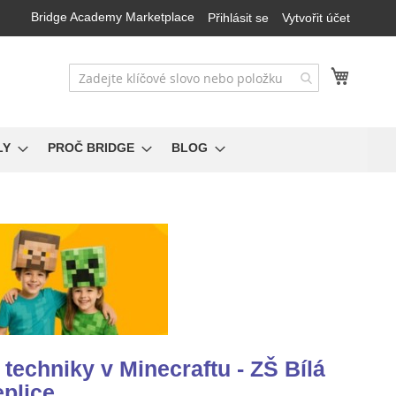
Bridge Academy Marketplace
Přihlásit se
Vytvořit účet
Můj koš
LY
PROČ BRIDGE
BLOG
techniky v Minecraftu - ZŠ Bílá
eplice