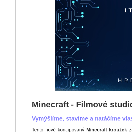
Minecraft - Filmové studi
Vymýšlíme, stavíme a natáčíme vlas
Tento nově koncipovaný
Minecraft kroužek
za