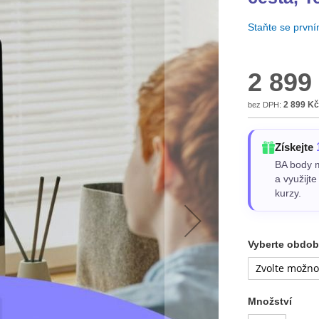
Staňte se prvn
2 899
2 899 Kč
Získejte
BA body m
a využijt
kurzy.
Vyberte obdob
Množství