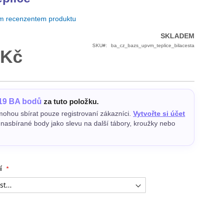
ím recenzentem produktu
SKLADEM
SKU
ba_cz_bazs_upvm_teplice_bilacesta
 Kč
19 BA bodů
za tuto položku.
ohou sbírat pouze registrovaní zákazníci.
Vytvořte si účet
e nasbírané body jako slevu na další tábory, kroužky nebo
í