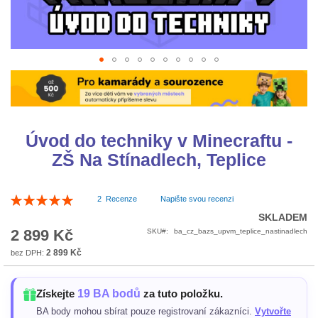
Přeskočit
na
začátek
galerie
s
Úvod do techniky v Minecraftu -
obrázky
ZŠ Na Stínadlech, Teplice
Hodnocení:
2
Recenze
Napište svou recenzi
100
100
% of
SKLADEM
2 899 Kč
SKU
ba_cz_bazs_upvm_teplice_nastinadlech
2 899 Kč
19 BA bodů
Získejte
za tuto položku.
BA body mohou sbírat pouze registrovaní zákazníci.
Vytvořte