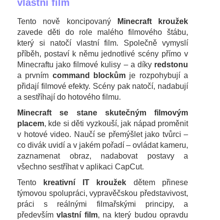
vlastní film
Tento nově koncipovaný
Minecraft kroužek
zavede děti do role malého filmového štábu,
který si natočí vlastní film. Společně vymyslí
příběh, postaví k němu jednotlivé scény přímo v
Minecraftu jako filmové kulisy – a díky
redstonu
a prvním
command blockům
je rozpohybují a
přidají filmové efekty. Scény pak natočí, nadabují
a sestříhají do hotového filmu.
Minecraft se stane skutečným filmovým
placem
, kde si děti vyzkouší, jak nápad proměnit
v hotové video. Naučí se přemýšlet jako tvůrci –
co divák uvidí a v jakém pořadí – ovládat kameru,
zaznamenat obraz, nadabovat postavy a
všechno sestříhat v aplikaci CapCut.
Tento
kreativní IT kroužek
dětem přinese
týmovou spolupráci, vypravěčskou představivost,
práci s reálnými filmařskými principy, a
především
vlastní film
, na který budou opravdu