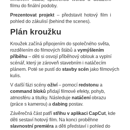
filmu do finální podoby.
Prezentovat projekt
– představit hotový film i
pohled do zákulisí (behind the scenes).
Plán kroužku
Kroužek začíná připojením do společného světa,
rozdělením do filmových štábů a
vymýšlením
příběhu
– děti si osvojí příběhový oblouk a vyplní
scénář, který je zároveň stavebním i natáčecím
plánem. Poté se pustí do
stavby scén
jako filmových
kulis.
V další fázi scény
oživí
– pomocí
redstonu
a
command bloků
přidají filmové efekty, pohyb,
atmosféru a titulky. Následuje
natáčení
obrazu
(práce s kamerou) a
dabing
postav.
Závěrečná část patří
střihu v aplikaci CapCut
, kde
děti sestaví hotový film. Na konci proběhne
slavnostní premiéra
a děti představí i pohled do