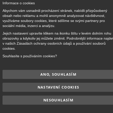
Cl
Informace o cookies
Co
Copyright © 2017–2026
BRIDGE Academy
, Všechna práva
Ba
Abychom vám usnadnili procházení stránek, nabídli přizpůsobený
vyhrazena.
obsah nebo reklamu a mohli anonymně analyzovat návštěvnost,
využíváme soubory cookies, které sdílíme se svými partnery pro
sociální média, inzerci a analýzu.
Jejich nastavení upravíte klikem na ikonku štítu v levém dolním rohu
obrazovky a kdykoliv jej můžete změnit. Podrobnější informace najde
v našich Zásadách ochrany osobních údajů a používání souborů
cookies.
Souhlasíte s používáním cookies?
ANO, SOUHLASÍM
NASTAVENÍ COOKIES
NESOUHLASÍM