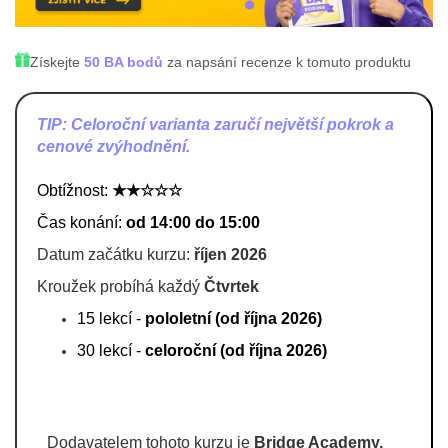
Získejte
50 BA bodů
za napsání recenze k tomuto produktu
TIP: C
eloroční varianta zaručí největší pokrok a
cenové
zvýhodnění.
Obtížnost:
★★☆☆☆
Čas konání:
od 14:00 do 15:00
Datum začátku kurzu:
říjen 2026
Kroužek probíhá každý
Čtvrtek
15 lekcí -
pololetní
(od října 2026)
30 lekcí -
celoroční (od října 2026)
Dodavatelem tohoto kurzu je
Bridge Academy,