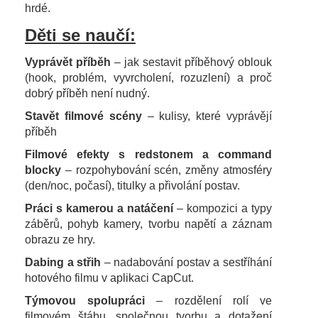
hrdé.
Děti se naučí:
Vyprávět příběh
– jak sestavit příběhový oblouk
(hook, problém, vyvrcholení, rozuzlení) a proč
dobrý příběh není nudný.
Stavět filmové scény
– kulisy, které vyprávějí
příběh
Filmové efekty s redstonem a command
blocky
– rozpohybování scén, změny atmosféry
(den/noc, počasí), titulky a přivolání postav.
Práci s kamerou a natáčení
– kompozici a typy
záběrů, pohyb kamery, tvorbu napětí a záznam
obrazu ze hry.
Dabing a střih
– nadabování postav a sestříhání
hotového filmu v aplikaci CapCut.
Týmovou spolupráci
– rozdělení rolí ve
filmovém štábu, společnou tvorbu a dotažení