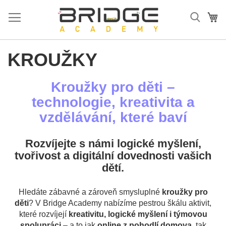
Přejít
na
Mů
obsah
KROUŽKY
Kroužky pro děti –
technologie, kreativita a
vzdělávání, které baví
Rozvíjejte s námi logické myšlení,
tvořivost a digitální dovednosti vašich
dětí.
Hledáte zábavné a zároveň smysluplné
kroužky pro
děti
? V Bridge Academy nabízíme pestrou škálu aktivit,
které rozvíjejí
kreativitu, logické myšlení i týmovou
spolupráci
– a to jak
online z pohodlí domova
, tak