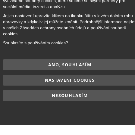
využíváme soubory cookies, které sdílíme se svými partnery pro
sociální média, inzerci a analýzu.
Přihlásit odběr
Jejich nastavení upravíte klikem na ikonku štítu v levém dolním rohu
obrazovky a kdykoliv jej můžete změnit. Podrobnější informace najde
v našich Zásadách ochrany osobních údajů a používání souborů
cookies.
Copyright © 2017–2026
BRIDGE Academy
, Všechna práva
Souhlasíte s používáním cookies?
vyhrazena.
ANO, SOUHLASÍM
NASTAVENÍ COOKIES
NESOUHLASÍM