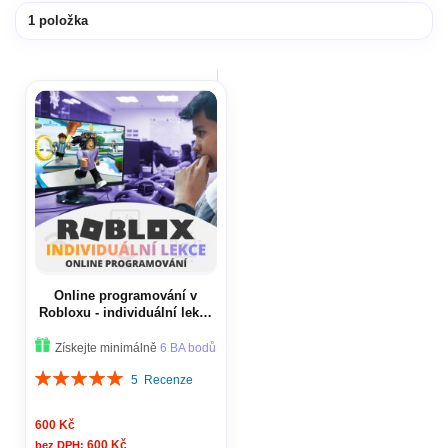
1
položka
Online programování v
Robloxu - individuální lekce
(60 minut)
Získejte minimálně
6 BA bodů
Hodnocení:
5
Recenze
100%
600 Kč
600 Kč