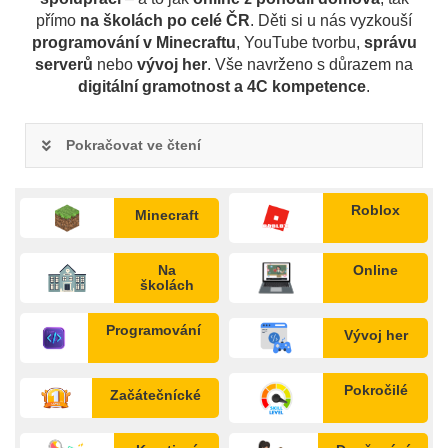
přímo
na školách po celé ČR
. Děti si u nás vyzkouší
programování
v Minecraftu
, YouTube tvorbu,
správu
serverů
nebo
vývoj her
. Vše navrženo s důrazem na
digitální gramotnost a 4C kompetence
.
Pokračovat ve čtení
Roblox
Minecraft
Na
Online
školách
Programování
Vývoj her
Pokročilé
Začátečnícké