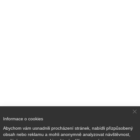
Cl
Informace o cookies
Co
Ba
Přihlaste se k odběru novinek
Abychom vám usnadnili procházení stránek, nabídli přizpůsobený
obsah nebo reklamu a mohli anonymně analyzovat návštěvnost,