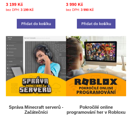
3 199 Kč
3 990 Kč
3 199 Kč
3 990 Kč
Přidat do košíku
Přidat do košíku
Správa Minecraft serverů -
Pokročilé online
Začátečníci
programování her v Robloxu