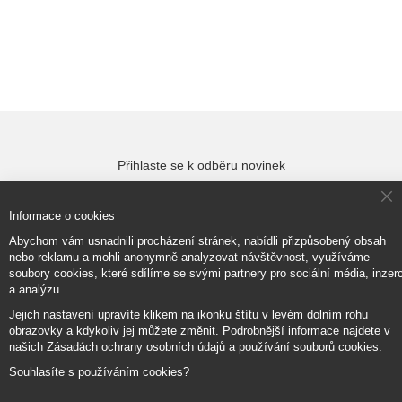
Přihlaste se k odběru novinek
Cl
Informace o cookies
Co
Ba
Přihlásit odběr
Abychom vám usnadnili procházení stránek, nabídli přizpůsobený obsah
nebo reklamu a mohli anonymně analyzovat návštěvnost, využíváme
soubory cookies, které sdílíme se svými partnery pro sociální média, inzerc
a analýzu.
Jejich nastavení upravíte klikem na ikonku štítu v levém dolním rohu
Copyright © 2017–2026
BRIDGE Academy
, Všechna práva vyhrazena.
obrazovky a kdykoliv jej můžete změnit. Podrobnější informace najdete v
našich Zásadách ochrany osobních údajů a používání souborů cookies.
Souhlasíte s používáním cookies?