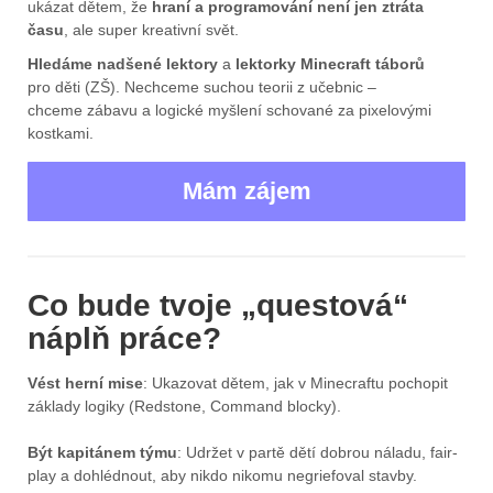
ukázat dětem, že
hraní a programování není jen ztráta
času
, ale super kreativní svět.
Hledáme nadšené lektory
a
lektorky Minecraft táborů
pro děti (ZŠ). Nechceme suchou teorii z učebnic –
chceme zábavu a logické myšlení schované za pixelovými
kostkami.
Mám zájem
Co bude tvoje „questová“
náplň práce?
Vést herní mise
: Ukazovat dětem, jak v Minecraftu pochopit
základy logiky (Redstone, Command blocky).
Být kapitánem týmu
: Udržet v partě dětí dobrou náladu, fair-
play a dohlédnout, aby nikdo nikomu negriefoval stavby.