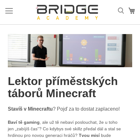
Přejít
na
Mů
obsah
Lektor příměstských
táborů Minecraft
Stavíš v Minecraftu
? Pojď za to dostat zaplaceno!
Baví tě gaming
, ale už tě nebaví poslouchat, že u toho
jen „zabíjíš čas“? Co kdybys své skillz předal dál a stal se
hrdinou pro novou generaci hráčů?
Tvou misí
bude