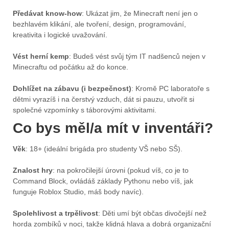
Předávat know-how
: Ukázat jim, že Minecraft není jen o
bezhlavém klikání, ale tvoření, design, programování,
kreativita i logické uvažování.
Vést herní kemp
: Budeš vést svůj tým IT nadšenců nejen v
Minecraftu od počátku až do konce.
Dohlížet na zábavu (i bezpečnost)
: Kromě PC laboratoře s
dětmi vyrazíš i na čerstvý vzduch, dát si pauzu, utvořit si
společné vzpomínky s táborovými aktivitami.
Co bys měl/a mít v inventáři?
Věk
: 18+ (ideální brigáda pro studenty VŠ nebo SŠ).
Znalost hry
: na pokročilejší úrovni (pokud víš, co je to
Command Block, ovládáš základy Pythonu nebo víš, jak
funguje Roblox Studio, máš body navíc).
Spolehlivost a trpělivost
: Děti umí být občas divočejší než
horda zombíků v noci, takže klidná hlava a dobrá organizační