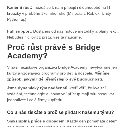
Kariérní růst:
můžeš se k nám připojit i dlouhodobě na IT
kroužky v průběhu školního roku (Minecraft, Roblox, Unity,
Python aj.)
Full support
: Dostaneš od nás hotové metodiky a plány lekcí.
Nebudeš nic lovit z prstu, vše tě naučíme.
Proč růst právě s Bridge
Academy?
V naší neziskové organizaci Bridge Academy nevytváříme jen
kurzy a vzdělávací programy pro děti a dospělé.
Měníme
způsob, jakým lidé přemýšlejí o své budoucnosti.
Jsme
dynamický tým nadšenců
, kteří věří, že kvalitní
vzdělání, technologie a inovativní přístup mají sílu posouvat
jednotlivce i celé firmy kupředu.
Co u nás získáte a proč se přidat k našemu týmu?
Smysluplná práce s dopadem:
Každý den pomáháte dětem
objevovat jejich potenciál a získávat dovednosti, které