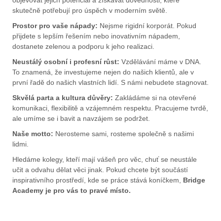
skutečně potřebují pro úspěch v moderním světě.
Prostor pro vaše nápady:
Nejsme rigidní korporát. Pokud
přijdete s lepším řešením nebo inovativním nápadem,
dostanete zelenou a podporu k jeho realizaci.
Neustálý osobní i profesní růst:
Vzdělávání máme v DNA.
To znamená, že investujeme nejen do našich klientů, ale v
první řadě do našich vlastních lidí. S námi nebudete stagnovat.
Skvělá parta a kultura důvěry:
Zakládáme si na otevřené
komunikaci, flexibilitě a vzájemném respektu. Pracujeme tvrdě,
ale umíme se i bavit a navzájem se podržet.
Naše motto:
Nerosteme sami, rosteme společně s našimi
lidmi.
Hledáme kolegy, kteří mají vášeň pro věc, chuť se neustále
učit a odvahu dělat věci jinak. Pokud chcete být součástí
inspirativního prostředí, kde se práce stává koníčkem,
Bridge
Academy je pro vás to pravé místo.