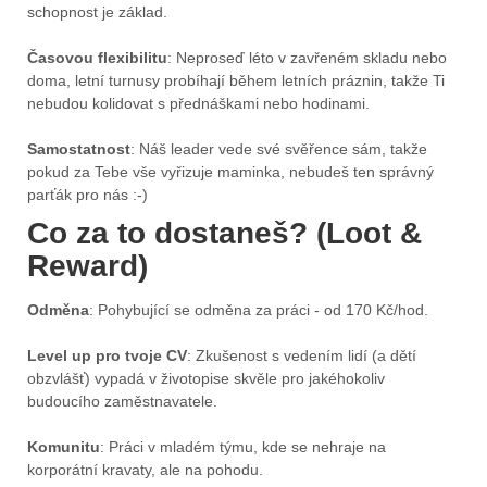
schopnost je základ.
Časovou flexibilitu
: Neproseď léto v zavřeném skladu nebo
doma, letní turnusy probíhají během letních práznin, takže Ti
nebudou kolidovat s přednáškami nebo hodinami.
Samostatnost
: Náš leader vede své svěřence sám, takže
pokud za Tebe vše vyřizuje maminka, nebudeš ten správný
parťák pro nás :-)
Co za to dostaneš? (Loot &
Reward)
Odměna
: Pohybující se odměna za práci - od 170 Kč/hod.
Level up pro tvoje CV
: Zkušenost s vedením lidí (a dětí
obzvlášť) vypadá v životopise skvěle pro jakéhokoliv
budoucího zaměstnavatele.
Komunitu
: Práci v mladém týmu, kde se nehraje na
korporátní kravaty, ale na pohodu.