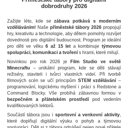
dobrodruhy 2026
Zažijte léto, kde se
zábava potkává s moderním
vzděláváním!
Naše
příměstské tábory 2026
propojují
hry, kreativitu a technologie, aby dětem pomohly rozvíjet
dovednosti pro digitální budoucnost. Program je ideální
pro děti ve věku
6 až 15 let
a kombinuje
týmovou
spolupráci, komunikaci a tvoření
s hrami, které milují.
Novinkou pro rok 2026 je
Film Studio ve světě
Minecraftu
– unikátní program, kde se děti stávají
režiséry, staviteli i tvůrci vlastních videí. Při tvorbě
filmových scén se učí principům
STEM vzdělávání
–
programování, logickému myšlení i práci s Redstone a
Command Blocky. Vše probíhá zábavnou formou v
bezpečném a přátelském prostředí
pod vedením
kvalifikovaných lektorů.
Součástí tábora jsou i
sportovní a venkovní aktivity
,
které doplňují digitální výuku o pohyb a týmovou
spolupráci. Děti si z tábora odnášejí nejen nové přátele