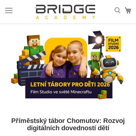
Přejít
na
Mů
obsah
Příměstský tábor Chomutov: Rozvoj
digitálních dovedností dětí