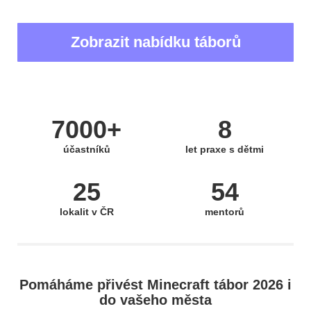
Zobrazit nabídku táborů
7000+
8
účastníků
let praxe s dětmi
25
54
lokalit v ČR
mentorů
Pomáháme přivést Minecraft tábor 2026 i
do vašeho města