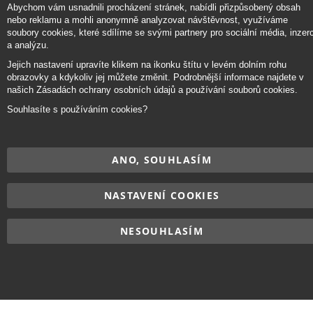
Ba
Abychom vám usnadnili procházení stránek, nabídli přizpůsobený obsah
Přihlásit odběr
nebo reklamu a mohli anonymně analyzovat návštěvnost, využíváme
soubory cookies, které sdílíme se svými partnery pro sociální média, inzerc
a analýzu.
Jejich nastavení upravíte klikem na ikonku štítu v levém dolním rohu
obrazovky a kdykoliv jej můžete změnit. Podrobnější informace najdete v
Copyright © 2017–2026
BRIDGE Academy
, Všechna práva vyhrazena.
našich Zásadách ochrany osobních údajů a používání souborů cookies.
Souhlasíte s používáním cookies?
ANO, SOUHLASÍM
NASTAVENÍ COOKIES
NESOUHLASÍM