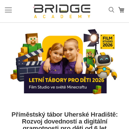
Přejít
na
Mů
obsah
Příměstský tábor Uherské Hradiště:
Rozvoj dovedností a digitální
gramotnosti pro děti od 6 let