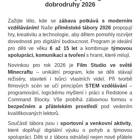
dobrodruhy 2026
Zažijte léto, kde se
zábava potkává s moderním
vzděláváním!
Naše
příměstské tábory 2026
propojují
hry, kreativitu a technologie, aby dětem pomohly rozvíjet
dovednosti pro digitální budoucnost. Program je ideální
pro děti ve věku
6 až 15 let
a kombinuje
týmovou
spolupráci, komunikaci a tvoření
s hrami, které milují.
Novinkou pro rok 2026 je
Film Studio ve světě
Minecraftu
– unikátní program, kde se děti stávají
režiséry, staviteli i tvůrci vlastních videí. Při tvorbě
filmových scén se učí principům
STEM vzdělávání
–
programování, logickému myšlení i práci s Redstone a
Command Blocky. Vše probíhá zábavnou formou v
bezpečném a přátelském prostředí
pod vedením
kvalifikovaných lektorů.
Součástí tábora jsou i
sportovní a venkovní aktivity
,
které doplňují digitální výuku o pohyb a týmovou
spolupráci. Děti si z tábora odnášejí nejen nové přátele