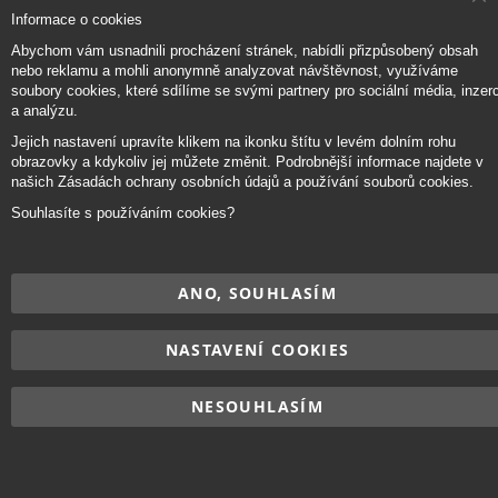
Cl
Informace o cookies
Co
Přihlaste se k odběru novinek
Ba
Abychom vám usnadnili procházení stránek, nabídli přizpůsobený obsah
nebo reklamu a mohli anonymně analyzovat návštěvnost, využíváme
soubory cookies, které sdílíme se svými partnery pro sociální média, inzerc
a analýzu.
Přihlásit odběr
Jejich nastavení upravíte klikem na ikonku štítu v levém dolním rohu
obrazovky a kdykoliv jej můžete změnit. Podrobnější informace najdete v
našich Zásadách ochrany osobních údajů a používání souborů cookies.
Souhlasíte s používáním cookies?
Copyright © 2017–2026
BRIDGE Academy
, Všechna práva vyhrazena.
ANO, SOUHLASÍM
NASTAVENÍ COOKIES
NESOUHLASÍM