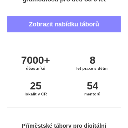
Zobrazit nabídku táborů
7000+
8
účastníků
let praxe s dětmi
25
54
lokalit v ČR
mentorů
Příměstské tábory pro digitální