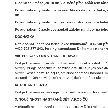
U odhlášek
méně jak 10 dní - a méně před začátkem táb
P
okud
zákonný zástupce
za své Dítě najde náhradníka, 
dní.
Pokud zákonný zástupce písemně odhlásí své Dítě běhe
Pokud zákonný zástupce zaplatí zálohu na tábor na jeh
DOCHÁZKA
Dítě dochází na tábor nebo lekce minimálně 10 minut př
+420 702 877 842. Hodiny zameškané Dítětem se nenahra
VIII. PŘEKÁŽKY NA STRANĚ DODAVATE
LE
Bridge Academy může stanovit minimální počet účastníků. Pok
aktivity. Bridge Academy může zrušit aktivitu i z jiných obje
aktivitu vést a nelze za něj zajistit plnohodnotnou náhradu,
uskutečněných aktivit (lekcí) a aktivit (lekcí), které do ukončen
IX. DODÁNÍ SLUŽBY
Bridge Academy se zavazuje dodat smluvenou službu v kvalitě
X. SOUČINNOST NA STRANĚ DĚTÍ A RODIČŮ
V případě nedodržování podmínek ze strany Dětí (zejména fo