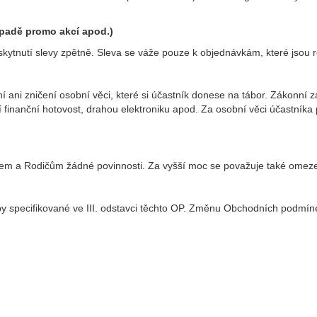
adě promo akcí apod.)
skytnutí slevy zpětně. Sleva se váže pouze k objednávkám, které jsou 
ni zničení osobní věci, které si účastník donese na tábor. Zákonní zást
ší finanční hotovost, drahou elektroniku apod. Za osobní věci účastník
m a Rodičům žádné povinnosti. Za vyšší moc se považuje také omezen
y specifikované ve III. odstavci těchto OP. Změnu Obchodních podmí