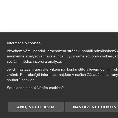
Informace o cookies
Vzdělávací a
Abychom vám usnadnili procházení stránek, nabídli přizpůsobený
Prezenční 
anonymně analyzovat návštěvnost, využíváme soubory cookies, kte
Bridge Academy Group s.r.o.
sociální média, inzerci a analýzu.
Online kro
O nás
Jejich nastavení upravíte klikem na ikonku štítu v levém dolním ro
Příměstské
změnit. Podrobnější informace najdete v našich Zásadách ochrany
Náš tým
Jazykové k
souborů cookies.
Kariéra
Doučování
Souhlasíte s používáním cookies?
Kontakt
Kurzy pro 
ANO, SOUHLASÍM
NASTAVENÍ COOKIES