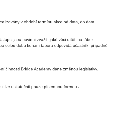
realizovány v období termínu akce od data, do data.
upci jsou povinni zvážit, jaké věci dítěti na tábor
a po celou dobu konání tábora odpovídá účastník, případně
í činnosti Bridge Academy dané změnou legislativy.
nek lze uskutečnit pouze písemnou formou
.