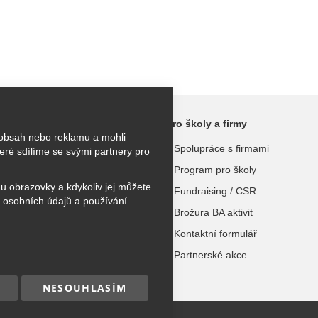
ktivity
Pro školy a firmy
 obsah nebo reklamu a mohli
kroužky
Spolupráce s firmami
ré sdílíme se svými partnery pro
užky
Program pro školy
hu obrazovky a kdykoliv jej můžete
 tábory
Fundraising / CSR
 osobních údajů a používání
urzy
Brožura BA aktivit
Kontaktní formulář
dospělé
Partnerské akce
NESOUHLASÍM