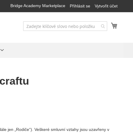
Bridge Academy Marketplace
Přihlásit se
Vytvořit účet
Můj koš
craftu
ále jen „Rodiče“). Veškeré smluvní vztahy jsou uzavřeny v