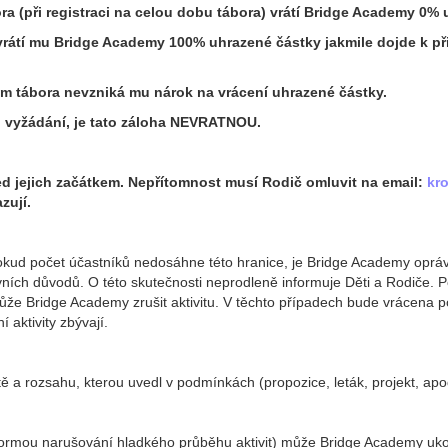
ora
(při registraci na celou dobu tábora) vrátí Bridge Academy 0% 
vrátí mu B
ridge
Academy 100% uhrazené částky
jakmile dojde k p
m tábora nevzniká mu nárok na vrácení uhrazené částky.
o vyžádání, je tato záloha NEVRATNOU.
ed jejich začátkem. Nepřítomnost musí Rodič omluvit na email:
kr
zují.
ud počet účastníků nedosáhne této hranice, je Bridge Academy oprávně
ktivních důvodů. O této skutečnosti neprodleně informuje Děti a Rodiče.
 může Bridge Academy zrušit aktivitu. V těchto případech bude vrácena 
í aktivity zbývají.
 a rozsahu, kterou uvedl v podmínkách (propozice, leták, projekt, apo
rmou narušování hladkého průběhu aktivit) může Bridge Academy ukonč