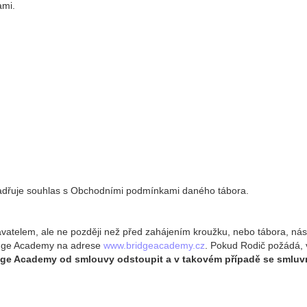
ami.
jadřuje souhlas s Obchodními podmínkami daného tábora.
atelem, ale ne později než před zahájením kroužku, nebo tábora, nás
ridge Academy na adrese
www.bridgeacademy.cz
. Pokud Rodič požádá, 
dge Academy od smlouvy odstoupit a v takovém případě se smluv