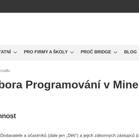
TATNÍ
PRO FIRMY A ŠKOLY
PROČ BRIDGE
BLOG
craftu
ora Programování v Mine
nnost
odavatele a účastníků (dále jen „Děti“) a jejich zákonných zástupců (d