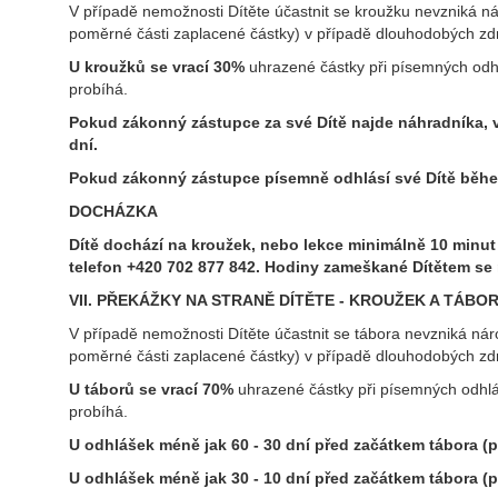
V případě nemožnosti Dítěte účastnit se kroužku nevzniká n
poměrné části zaplacené částky) v případě dlouhodobých zdr
U kroužků
se vrací 30%
uhrazené částky při písemných od
probíhá.
P
okud
zákonný zástupce
za své Dítě najde náhradníka, 
dní.
Pokud zákonný zástupce písemně odhlásí své Dítě běhe
DOCHÁZKA
Dítě dochází na kroužek, nebo lekce minimálně 10 minut
telefon +420 702 877 842. Hodiny zameškané Dítětem se 
VII. PŘEKÁŽKY NA STRANĚ DÍTĚTE - KROUŽEK A TÁBO
V případě nemožnosti Dítěte účastnit se tábora nevzniká ná
poměrné části zaplacené částky) v případě dlouhodobých zdr
U táborů
se vrací 70%
uhrazené částky při písemných odhl
probíhá.
U odhlášek
méně jak 60 - 30 dní před začátkem tábora
(p
U odhlášek
méně jak 30 - 10 dní před začátkem tábora
(p