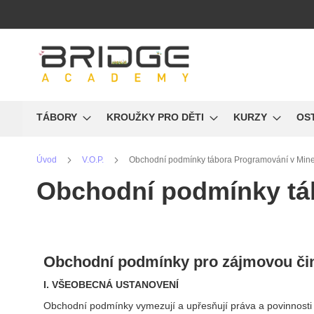
Přejít
na
obsah
TÁBORY
KROUŽKY PRO DĚTI
KURZY
OS
Úvod
V.O.P.
Obchodní podmínky tábora Programování v Mine
Obchodní podmínky táb
Obchodní podmínky pro zájmovou či
I. VŠEOBECNÁ USTANOVENÍ
Obchodní podmínky vymezují a upřesňují práva a povinnosti D