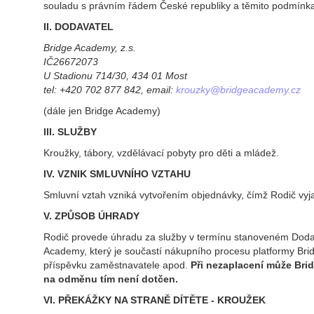
souladu s právním řádem České republiky a těmito podmínk
II. DODAVATEL
Bridge Academy, z.s.
IČ26672073
U Stadionu 714/30, 434 01 Most
tel: +420 702 877 842, email:
krouzky@bridgeacademy.cz
(dále jen Bridge Academy)
III. SLUŽBY
Kroužky, tábory, vzdělávací pobyty pro děti a mládež.
IV. VZNIK SMLUVNÍHO VZTAHU
Smluvní vztah vzniká vytvořením objednávky, čímž Rodič vy
V. ZPŮSOB ÚHRADY
Rodič provede úhradu za služby v termínu stanoveném Dodav
Academy, který je součastí nákupního procesu platformy B
příspěvku zaměstnavatele apod.
Při nezaplacení může Bri
na odměnu tím není dotčen.
VI. PŘEKÁŽKY NA STRANĚ DÍTĚTE - KROUŽEK