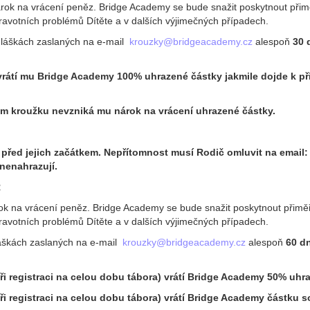
árok na vrácení peněz. Bridge Academy se bude snažit poskytnout přim
avotních problémů Dítěte a v dalších výjimečných případech.
hláškách zaslaných na e-mail
krouzky@bridgeacademy.cz
alespoň
3
0 
vrátí mu B
ridge
Academy 100% uhrazené částky
jakmile dojde k p
m kroužku nevzniká mu nárok na vrácení uhrazené částky.
 před jejich začátkem. Nepřítomnost musí Rodič omluvit na email
nenahrazují.
R
rok na vrácení peněz. Bridge Academy se bude snažit poskytnout přimě
avotních problémů Dítěte a v dalších výjimečných případech.
áškách zaslaných na e-mail
krouzky@bridgeacademy.cz
alespoň
60 d
ři registraci na celou dobu tábora) vrátí
Bridge Academy
50% uhra
ři registraci na celou dobu tábora) vrátí Bridge Academy částku 