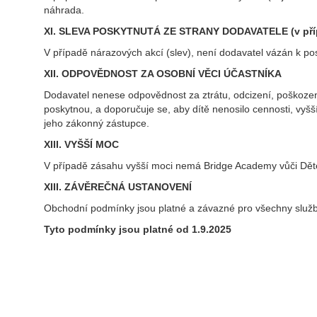
náhrada.
XI. SLEVA POSKYTNUTÁ ZE STRANY DODAVATELE (v příp
V případě nárazových akcí (slev), není dodavatel vázán k po
XII. ODPOVĚDNOST ZA OSOBNÍ VĚCI ÚČASTNÍKA
Dodavatel nenese odpovědnost za ztrátu, odcizení, poškození a
poskytnou, a doporučuje se, aby dítě nenosilo cennosti, vyš
jeho zákonný zástupce.
XIII. VYŠŠÍ MOC
V případě zásahu vyšší moci nemá Bridge Academy vůči Děte
XIII. ZÁVĚREČNÁ USTANOVENÍ
Obchodní podmínky jsou platné a závazné pro všechny služb
Tyto podmínky jsou platné od 1.9.20
25