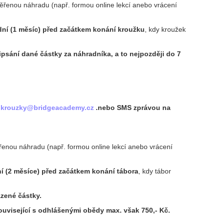
ěřenou náhradu (např. formou online lekcí anebo vrácení
dní (1 měsíc) před začátkem konání kroužku
, kdy kroužek
řipsání dané částky za náhradníka, a to nejpozději do 7
:
krouzky@bridgeacademy.cz
.nebo SMS zprávou na
řenou náhradu (např. formou online lekcí anebo vrácení
ní (2 měsíce) před začátkem konání tábora
, kdy tábor
zené částky.
související s odhlášenými obědy max. však 750,- Kč
.