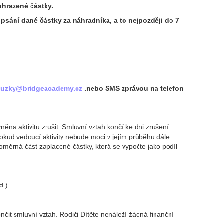
uhrazené částky.
řipsání dané částky za náhradníka, a to nejpozději do 7
ouzky@bridgeacademy.cz
.nebo SMS zprávou na telefon
na aktivitu zrušit. Smluvní vztah končí ke dni zrušení
 Pokud vedoucí aktivity nebude moci v jejím průběhu dále
poměrná část zaplacené částky, která se vypočte jako podíl
d.).
it smluvní vztah. Rodiči Dítěte nenáleží žádná finanční