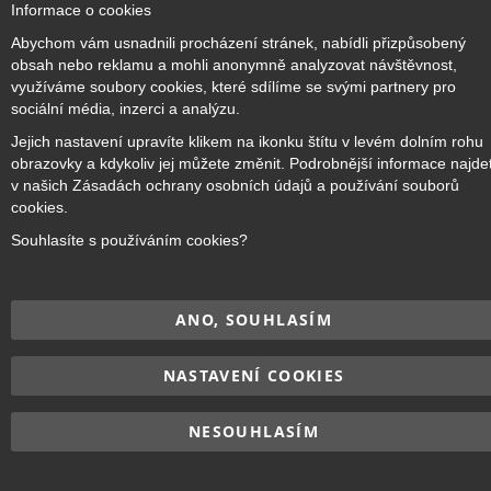
Informace o cookies
Co
Ba
Přihlásit odběr
Abychom vám usnadnili procházení stránek, nabídli přizpůsobený
obsah nebo reklamu a mohli anonymně analyzovat návštěvnost,
využíváme soubory cookies, které sdílíme se svými partnery pro
sociální média, inzerci a analýzu.
Jejich nastavení upravíte klikem na ikonku štítu v levém dolním rohu
Copyright © 2017–2026
BRIDGE Academy
, Všechna práva
obrazovky a kdykoliv jej můžete změnit. Podrobnější informace najde
vyhrazena.
v našich Zásadách ochrany osobních údajů a používání souborů
cookies.
Souhlasíte s používáním cookies?
ANO, SOUHLASÍM
NASTAVENÍ COOKIES
NESOUHLASÍM