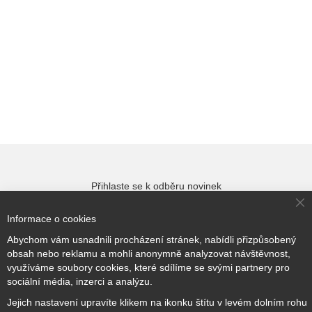
Přihlaste se k odběru novinek
Cl
Informace o cookies
Co
Ba
Abychom vám usnadnili procházení stránek, nabídli přizpůsobený
Přihlásit odběr
obsah nebo reklamu a mohli anonymně analyzovat návštěvnost,
využíváme soubory cookies, které sdílíme se svými partnery pro
sociální média, inzerci a analýzu.
Jejich nastavení upravíte klikem na ikonku štítu v levém dolním rohu
Copyright © 2017–2026
BRIDGE Academy
, Všechna práva