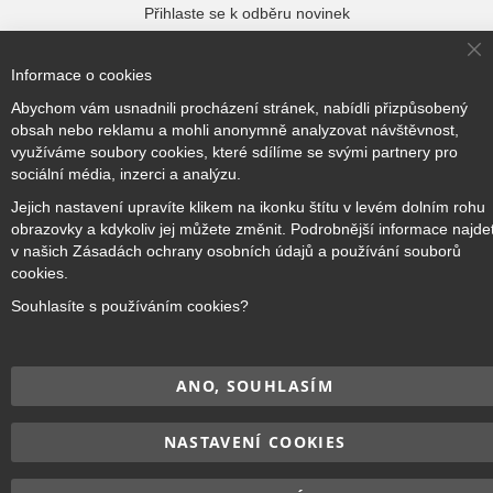
Přihlaste se k odběru novinek
Cl
Informace o cookies
Co
Ba
Přihlásit odběr
Abychom vám usnadnili procházení stránek, nabídli přizpůsobený
obsah nebo reklamu a mohli anonymně analyzovat návštěvnost,
využíváme soubory cookies, které sdílíme se svými partnery pro
sociální média, inzerci a analýzu.
Jejich nastavení upravíte klikem na ikonku štítu v levém dolním rohu
Copyright © 2017–2026
BRIDGE Academy
, Všechna práva
obrazovky a kdykoliv jej můžete změnit. Podrobnější informace najde
vyhrazena.
v našich Zásadách ochrany osobních údajů a používání souborů
cookies.
Souhlasíte s používáním cookies?
ANO, SOUHLASÍM
NASTAVENÍ COOKIES