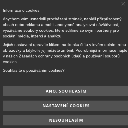
Cl
Informace o cookies
Co
Ba
Přihlásit odběr
Abychom vám usnadnili procházení stránek, nabídli přizpůsobený
obsah nebo reklamu a mohli anonymně analyzovat návštěvnost,
využíváme soubory cookies, které sdílíme se svými partnery pro
sociální média, inzerci a analýzu.
Jejich nastavení upravíte klikem na ikonku štítu v levém dolním rohu
Copyright © 2017–2026
BRIDGE Academy
, Všechna práva
obrazovky a kdykoliv jej můžete změnit. Podrobnější informace najde
vyhrazena.
v našich Zásadách ochrany osobních údajů a používání souborů
cookies.
Souhlasíte s používáním cookies?
ANO, SOUHLASÍM
NASTAVENÍ COOKIES
NESOUHLASÍM