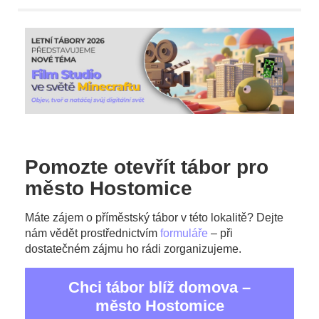
Pomozte otevřít tábor pro
město Hostomice
Máte zájem o příměstský tábor v této lokalitě? Dejte
nám vědět prostřednictvím
formuláře
– při
dostatečném zájmu ho rádi zorganizujeme.
Chci tábor blíž domova –
město Hostomice