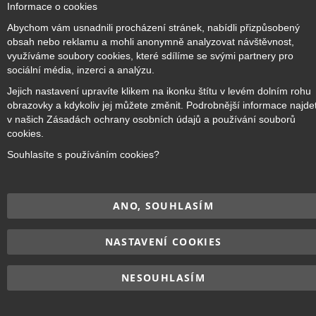
Informace o cookies
Co
Ba
Přihlásit odběr
Abychom vám usnadnili procházení stránek, nabídli přizpůsobený
obsah nebo reklamu a mohli anonymně analyzovat návštěvnost,
využíváme soubory cookies, které sdílíme se svými partnery pro
sociální média, inzerci a analýzu.
Jejich nastavení upravíte klikem na ikonku štítu v levém dolním rohu
Copyright © 2017–2026
BRIDGE Academy
, Všechna práva
obrazovky a kdykoliv jej můžete změnit. Podrobnější informace najde
vyhrazena.
v našich Zásadách ochrany osobních údajů a používání souborů
cookies.
Souhlasíte s používáním cookies?
ANO, SOUHLASÍM
NASTAVENÍ COOKIES
NESOUHLASÍM