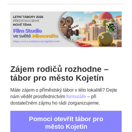
Zájem rodičů rozhodne –
tábor pro město Kojetín
Máte zájem o příměstský tábor v této lokalitě? Dejte
nám vědět prostřednictvím
formuláře
– při
dostatečném zájmu ho rádi zorganizujeme.
Pomoci otevřít tábor pro
město Kojetín