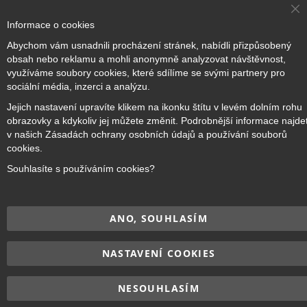
Cl
Informace o cookies
Co
Ba
Přihlásit odběr
Abychom vám usnadnili procházení stránek, nabídli přizpůsobený
obsah nebo reklamu a mohli anonymně analyzovat návštěvnost,
využíváme soubory cookies, které sdílíme se svými partnery pro
sociální média, inzerci a analýzu.
Jejich nastavení upravíte klikem na ikonku štítu v levém dolním rohu
Copyright © 2017–2026
BRIDGE Academy
, Všechna práva
obrazovky a kdykoliv jej můžete změnit. Podrobnější informace najde
vyhrazena.
v našich Zásadách ochrany osobních údajů a používání souborů
cookies.
Souhlasíte s používáním cookies?
ANO, SOUHLASÍM
NASTAVENÍ COOKIES
NESOUHLASÍM