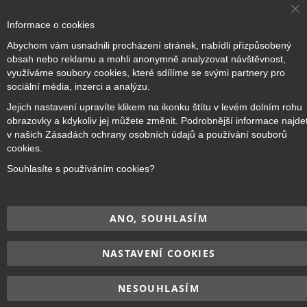
Cl
Informace o cookies
Co
Ba
Přihlásit odběr
Abychom vám usnadnili procházení stránek, nabídli přizpůsobený
obsah nebo reklamu a mohli anonymně analyzovat návštěvnost,
využíváme soubory cookies, které sdílíme se svými partnery pro
sociální média, inzerci a analýzu.
Jejich nastavení upravíte klikem na ikonku štítu v levém dolním rohu
Copyright © 2017–2026
BRIDGE Academy
, Všechna práva
obrazovky a kdykoliv jej můžete změnit. Podrobnější informace najde
vyhrazena.
v našich Zásadách ochrany osobních údajů a používání souborů
cookies.
Souhlasíte s používáním cookies?
ANO, SOUHLASÍM
NASTAVENÍ COOKIES
NESOUHLASÍM