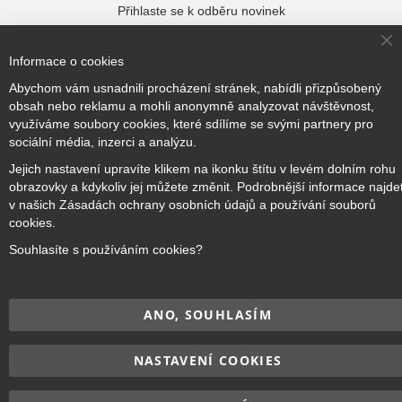
Přihlaste se k odběru novinek
Cl
Informace o cookies
Co
Ba
Přihlásit odběr
Abychom vám usnadnili procházení stránek, nabídli přizpůsobený
obsah nebo reklamu a mohli anonymně analyzovat návštěvnost,
využíváme soubory cookies, které sdílíme se svými partnery pro
sociální média, inzerci a analýzu.
Jejich nastavení upravíte klikem na ikonku štítu v levém dolním rohu
Copyright © 2017–2026
BRIDGE Academy
, Všechna práva
obrazovky a kdykoliv jej můžete změnit. Podrobnější informace najde
vyhrazena.
v našich Zásadách ochrany osobních údajů a používání souborů
cookies.
Souhlasíte s používáním cookies?
ANO, SOUHLASÍM
NASTAVENÍ COOKIES