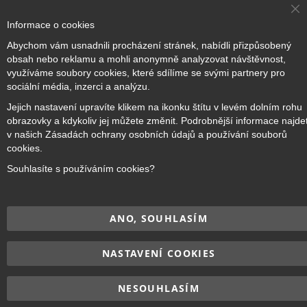
Cl
Informace o cookies
Co
Ba
Přihlásit odběr
Abychom vám usnadnili procházení stránek, nabídli přizpůsobený
obsah nebo reklamu a mohli anonymně analyzovat návštěvnost,
využíváme soubory cookies, které sdílíme se svými partnery pro
sociální média, inzerci a analýzu.
Jejich nastavení upravíte klikem na ikonku štítu v levém dolním rohu
Copyright © 2017–2026
BRIDGE Academy
, Všechna práva
obrazovky a kdykoliv jej můžete změnit. Podrobnější informace najde
vyhrazena.
v našich Zásadách ochrany osobních údajů a používání souborů
cookies.
Souhlasíte s používáním cookies?
ANO, SOUHLASÍM
NASTAVENÍ COOKIES
NESOUHLASÍM