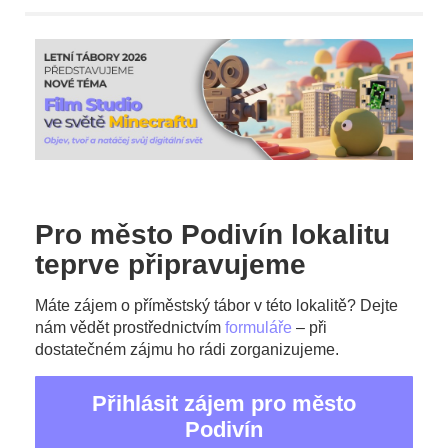
Pro město Podivín lokalitu
teprve připravujeme
Máte zájem o příměstský tábor v této lokalitě? Dejte
nám vědět prostřednictvím
formuláře
– při
dostatečném zájmu ho rádi zorganizujeme.
Přihlásit zájem pro město
Podivín