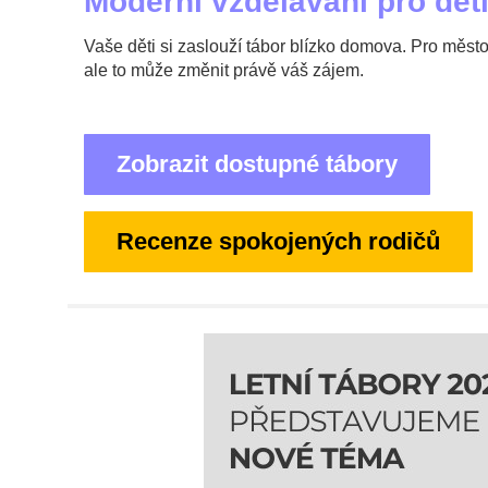
Moderní vzdělávání pro děti
Vaše děti si zaslouží tábor blízko domova. Pro měst
ale to může změnit právě váš zájem.
Zobrazit dostupné tábory
Recenze spokojených rodičů