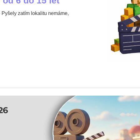
 od 6 do 15 let
o Pyšely zatím lokalitu nemáme,