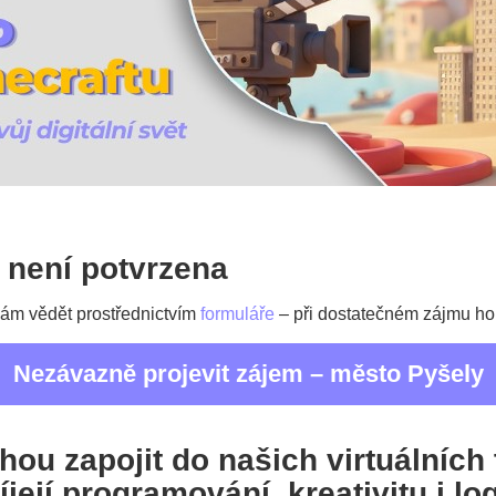
m není potvrzena
 nám vědět prostřednictvím
formuláře
– při dostatečném zájmu ho
Nezávazně projevit zájem – město Pyšely
ou zapojit do našich virtuálních
víjejí programování, kreativitu i l