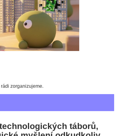
 rádi zorganizujeme.
 technologických táborů,
ogické myšlení odkudkoliv.