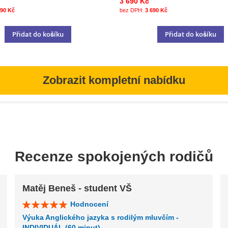
3 690 Kč
990 Kč
3 690 Kč
Přidat do košíku
Přidat do košíku
Zobrazit kompletní nabídku
Recenze spokojených rodičů
Matěj Beneš - student VŠ
Hodnocení
Výuka Anglického jazyka s rodilým mluvčím -
INDIVIDUÁL (60 minut)