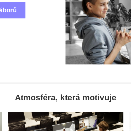
táborů
Atmosféra, která motivuje