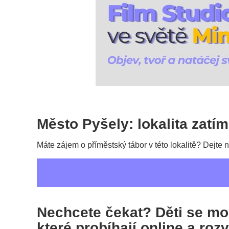
Město Pyšely: lokalita zatí
Máte zájem o příměstský tábor v této lokalitě? Dejte
Nechcete čekat? Děti se moh
které probíhají online a roz