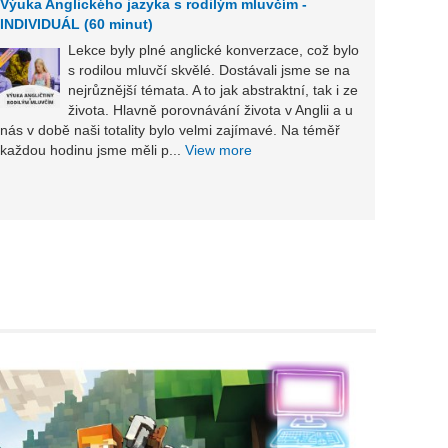
Výuka Anglického jazyka s rodilým mluvčím -
INDIVIDUÁL (60 minut)
Lekce byly plné anglické konverzace, což bylo
s rodilou mluvčí skvělé. Dostávali jsme se na
nejrůznější témata. A to jak abstraktní, tak i ze
vybere
života. Hlavně porovnávání života v Anglii a u
monolo
nás v době naši totality bylo velmi zajímavé. Na téměř
View 
každou hodinu jsme měli p...
View more