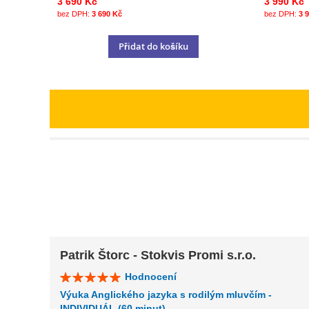
3 690 Kč
3 990 Kč
3 690 Kč
3 
Přidat do košíku
Patrik Štorc - Stokvis Promi s.r.o.
Hodnocení
Výuka Anglického jazyka s rodilým mluvčím -
INDIVIDUÁL (60 minut)