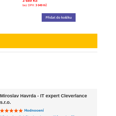
3 689 Kč
3 049 Kč
Přidat do košíku
Miroslav Havrda - IT expert Cleverlance
Klár
s.r.o.
Hodnocení
Výuka 
INDIV