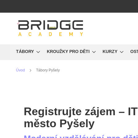
Přejít
na
obsah
TÁBORY
KROUŽKY PRO DĚTI
KURZY
OS
Úvod
Tábory Pyšely
Registrujte zájem – IT
město Pyšely