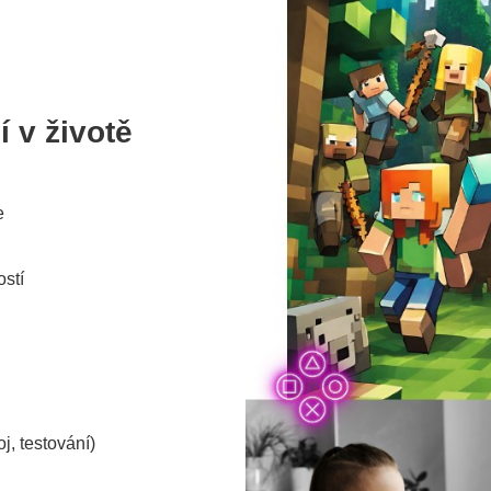
í v životě
e
ostí
j, testování)