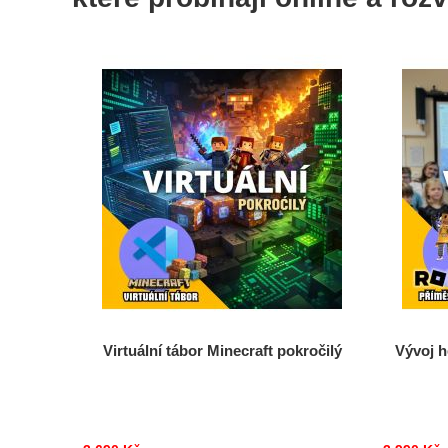
Virtuální tábor Minecraft pokročilý
Vývoj h