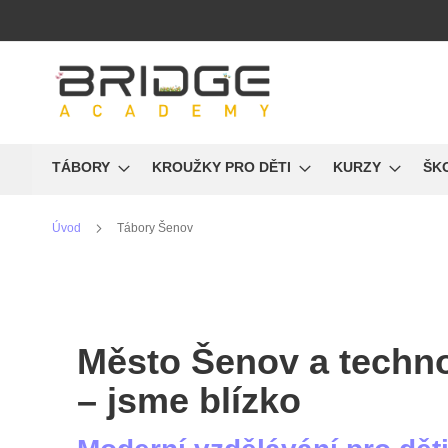
Přejít
na
obsah
TÁBORY
KROUŽKY PRO DĚTI
KURZY
ŠK
Úvod
Tábory Šenov
Město Šenov a techno
– jsme blízko