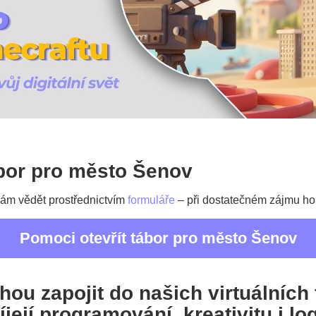
bor pro město Šenov
 nám vědět prostřednictvím
formuláře
– při dostatečném zájmu ho
Pomoci otevřít tábor pro město Šenov
ou zapojit do našich virtuálních
víjejí programování, kreativitu i l