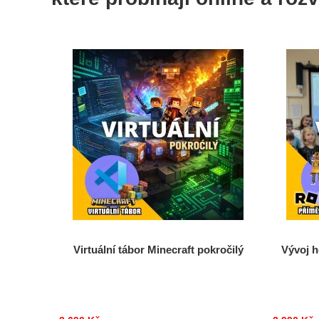
Virtuální tábor Minecraft pokročilý
Vývoj h