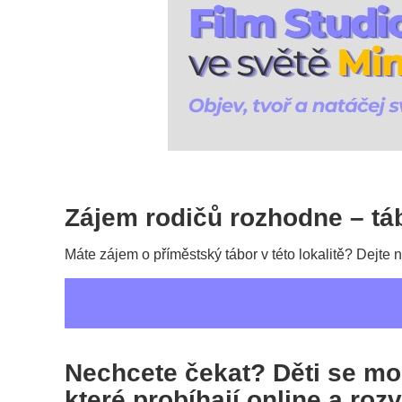
Zájem rodičů rozhodne – tá
Máte zájem o příměstský tábor v této lokalitě? Dejte
Nechcete čekat? Děti se moh
které probíhají online a roz