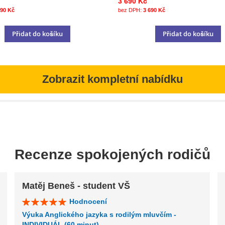
3 690 Kč
990 Kč
3 690 Kč
Přidat do košíku
Přidat do košíku
Zobrazit kompletní nabídku
Recenze spokojených rodičů
Matěj Beneš - student VŠ
Hodnocení
Výuka Anglického jazyka s rodilým mluvčím -
INDIVIDUÁL (60 minut)