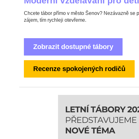
Moderní vzdělávání pro děti
Chcete tábor přímo v město Šenov? Nezávazně se při
zájem, tím rychleji otevřeme.
Zobrazit dostupné tábory
Recenze spokojených rodičů