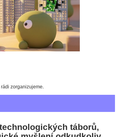
 rádi zorganizujeme.
 technologických táborů,
ogické myšlení odkudkoliv.