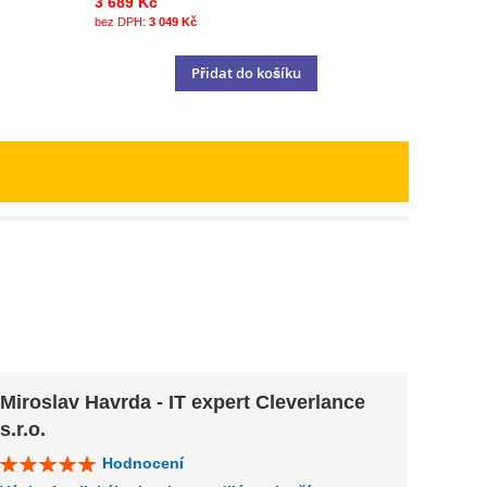
3 689 Kč
3 049 Kč
Přidat do košíku
Miroslav Havrda - IT expert Cleverlance
Klár
s.r.o.
Hodnocení
Výuka 
INDIV