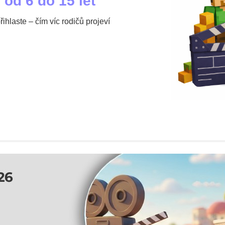
 od 6 do 15 let
hlaste – čím víc rodičů projeví