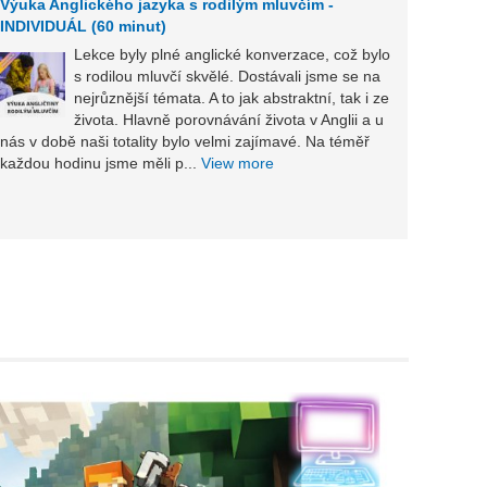
Výuka Anglického jazyka s rodilým mluvčím -
INDIVIDUÁL (60 minut)
Lekce byly plné anglické konverzace, což bylo
s rodilou mluvčí skvělé. Dostávali jsme se na
nejrůznější témata. A to jak abstraktní, tak i ze
vybere
života. Hlavně porovnávání života v Anglii a u
monolo
nás v době naši totality bylo velmi zajímavé. Na téměř
View 
každou hodinu jsme měli p...
View more