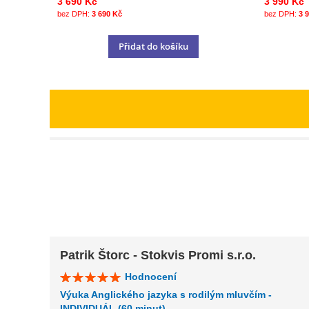
3 690 Kč
3 990 Kč
3 690 Kč
3 
Přidat do košíku
Patrik Štorc - Stokvis Promi s.r.o.
Hodnocení
Výuka Anglického jazyka s rodilým mluvčím -
INDIVIDUÁL (60 minut)