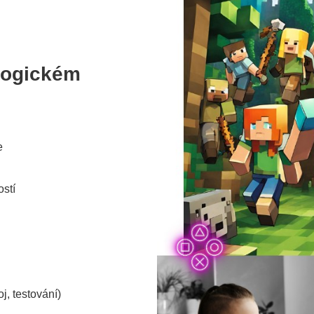
logickém
e
ostí
j, testování)