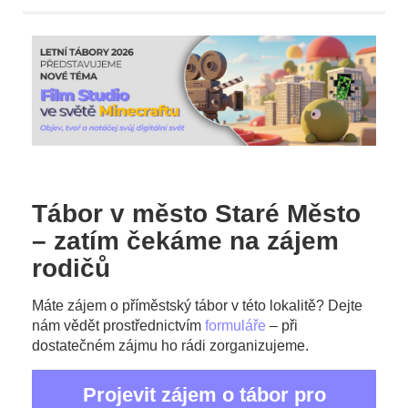
Tábor v město Staré Město
– zatím čekáme na zájem
rodičů
Máte zájem o příměstský tábor v této lokalitě? Dejte
nám vědět prostřednictvím
formuláře
– při
dostatečném zájmu ho rádi zorganizujeme.
Projevit zájem o tábor pro