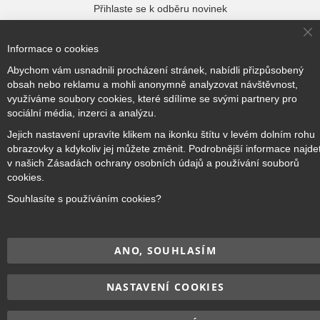
Přihlaste se k odběru novinek
Cl
Informace o cookies
Co
Ba
Přihlásit odběr
Abychom vám usnadnili procházení stránek, nabídli přizpůsobený
obsah nebo reklamu a mohli anonymně analyzovat návštěvnost,
využíváme soubory cookies, které sdílíme se svými partnery pro
sociální média, inzerci a analýzu.
Jejich nastavení upravíte klikem na ikonku štítu v levém dolním rohu
Copyright © 2017–2026
BRIDGE Academy
, Všechna práva
obrazovky a kdykoliv jej můžete změnit. Podrobnější informace najde
vyhrazena.
v našich Zásadách ochrany osobních údajů a používání souborů
cookies.
Souhlasíte s používáním cookies?
ANO, SOUHLASÍM
NASTAVENÍ COOKIES