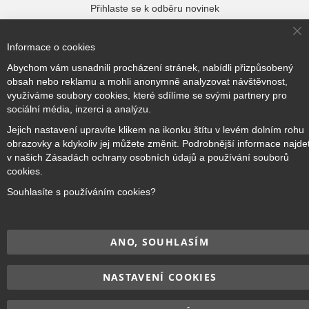
Přihlaste se k odběru novinek
Cl
Informace o cookies
Co
Ba
Přihlásit odběr
Abychom vám usnadnili procházení stránek, nabídli přizpůsobený
obsah nebo reklamu a mohli anonymně analyzovat návštěvnost,
využíváme soubory cookies, které sdílíme se svými partnery pro
sociální média, inzerci a analýzu.
Jejich nastavení upravíte klikem na ikonku štítu v levém dolním rohu
Copyright © 2017–2026
BRIDGE Academy
, Všechna práva
obrazovky a kdykoliv jej můžete změnit. Podrobnější informace najde
vyhrazena.
v našich Zásadách ochrany osobních údajů a používání souborů
cookies.
Souhlasíte s používáním cookies?
ANO, SOUHLASÍM
NASTAVENÍ COOKIES