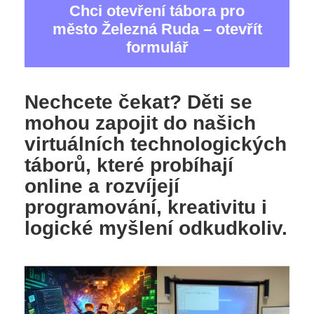
Chci otevření tábora pro
město Železná Ruda – otevřít
formulář
Nechcete čekat? Děti se
mohou zapojit do našich
virtuálních technologických
táborů, které probíhají
online a rozvíjejí
programování, kreativitu i
logické myšlení odkudkoliv.