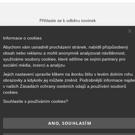
Přihlaste se k odběru novinek
Cl
Informace o cookies
Co
Ba
Přihlásit odběr
Abychom vám usnadnili procházení stránek, nabídli přizpůsobený
obsah nebo reklamu a mohli anonymně analyzovat návštěvnost,
využíváme soubory cookies, které sdílíme se svými partnery pro
sociální média, inzerci a analýzu.
Jejich nastavení upravíte klikem na ikonku štítu v levém dolním rohu
Copyright © 2017–2026
BRIDGE Academy
, Všechna práva
obrazovky a kdykoliv jej můžete změnit. Podrobnější informace najde
vyhrazena.
v našich Zásadách ochrany osobních údajů a používání souborů
cookies.
Souhlasíte s používáním cookies?
ANO, SOUHLASÍM