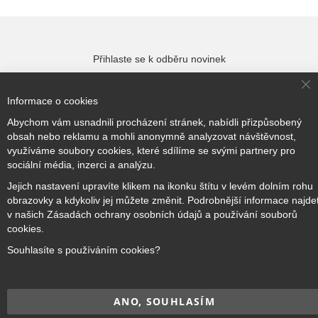
Přihlaste se k odběru novinek
Cl
Informace o cookies
Co
Ba
Přihlásit odběr
Abychom vám usnadnili procházení stránek, nabídli přizpůsobený
obsah nebo reklamu a mohli anonymně analyzovat návštěvnost,
využíváme soubory cookies, které sdílíme se svými partnery pro
sociální média, inzerci a analýzu.
Jejich nastavení upravíte klikem na ikonku štítu v levém dolním rohu
Copyright © 2017–2026
BRIDGE Academy
, Všechna práva
obrazovky a kdykoliv jej můžete změnit. Podrobnější informace najde
vyhrazena.
v našich Zásadách ochrany osobních údajů a používání souborů
cookies.
Souhlasíte s používáním cookies?
ANO, SOUHLASÍM