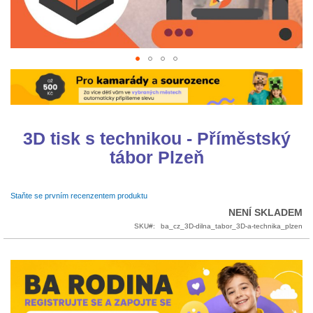
Přeskočit
na
začátek
galerie
s
3D tisk s technikou - Příměstský
obrázky
tábor Plzeň
Staňte se prvním recenzentem produktu
NENÍ SKLADEM
SKU
ba_cz_3D-dilna_tabor_3D-a-technika_plzen