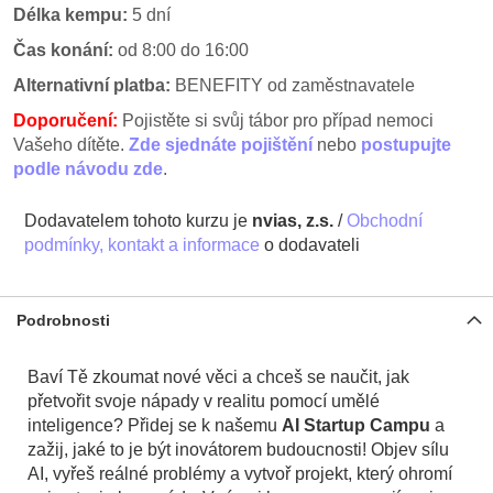
Délka kempu:
5 dní
Čas konání:
od 8:00 do 16:00
Alternativní platba:
BENEFITY od zaměstnavatele
Doporučení:
Pojistěte si svůj tábor pro případ nemoci
Vašeho dítěte.
Zde sjednáte pojištění
nebo
postupujte
podle návodu zde
.
Dodavatelem tohoto kurzu je
nvias, z.s.
/
Obchodní
podmínky, kontakt a informace
o dodavateli
Podrobnosti
Baví Tě zkoumat nové věci a chceš se naučit, jak
přetvořit svoje nápady v realitu pomocí umělé
inteligence? Přidej se k našemu
AI Startup Campu
a
zažij, jaké to je být inovátorem budoucnosti! Objev sílu
AI, vyřeš reálné problémy a vytvoř projekt, který ohromí