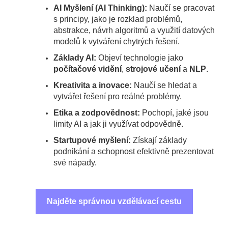
AI Myšlení (AI Thinking):
Naučí se pracovat
s principy, jako je rozklad problémů,
abstrakce, návrh algoritmů a využití datových
modelů k vytváření chytrých řešení.
Základy AI:
Objeví technologie jako
počítačové vidění
,
strojové učení
a
NLP
.
Kreativita a inovace:
Naučí se hledat a
vytvářet řešení pro reálné problémy.
Etika a zodpovědnost:
Pochopí, jaké jsou
limity AI a jak ji využívat odpovědně.
Startupové myšlení:
Získají základy
podnikání a schopnost efektivně prezentovat
své nápady.
Najděte správnou vzdělávací cestu