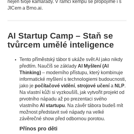
nejen tvoje kamarády. V rámci kempu se propojíme i s
JICem a Brno.ai.
AI Startup Camp – Staň se
tvůrcem umělé inteligence
Tento příměstský tábor ti ukáže svět AI jako nikdy
předtím. Naučíš se základy
AI Myšlení (AI
Thinking)
– moderního přístupu, který kombinuje
informatické myšlení s technologiemi budoucnosti,
jako je
počítačové vidění
,
strojové učení
a
NLP
.
Na vlastní kůži si vyzkoušíš, jak vytvořit projekt od
prvotního nápadu až po prezentaci svého
vlastního
AI startupu
. Na závěr tábora budeš mít
možnost představit své nápady na velké
závěrečné show před odbornou porotou.
Přínos pro děti