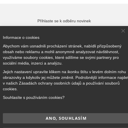
Přihlaste se k odběru novinek
Cl
Informace o cookies
Co
Ba
Přihlásit odběr
Abychom vám usnadnili procházení stránek, nabídli přizpůsobený
obsah nebo reklamu a mohli anonymně analyzovat návštěvnost,
využíváme soubory cookies, které sdílíme se svými partnery pro
sociální média, inzerci a analýzu.
Jejich nastavení upravíte klikem na ikonku štítu v levém dolním rohu
Copyright © 2017–2026
BRIDGE Academy
, Všechna práva
obrazovky a kdykoliv jej můžete změnit. Podrobnější informace najde
vyhrazena.
v našich Zásadách ochrany osobních údajů a používání souborů
cookies.
Souhlasíte s používáním cookies?
ANO, SOUHLASÍM