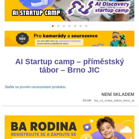
Přeskočit
na
začátek
galerie
s
AI Startup camp – příměstský
obrázky
tábor – Brno JIC
Staňte se prvním recenzentem produktu
NENÍ SKLADEM
SKU
ba_cz_nvias_tabor_brno_ai