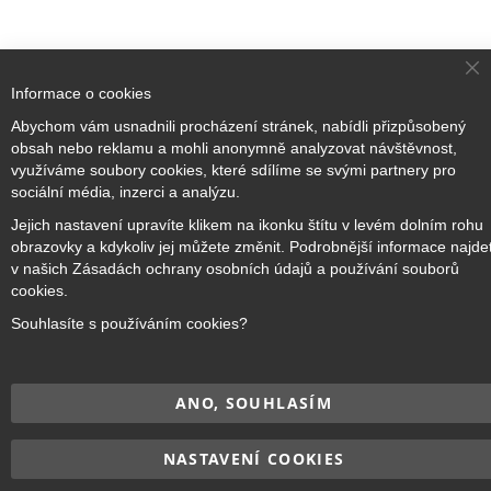
Cl
Informace o cookies
Co
Ba
Přihlaste se k odběru novinek
Abychom vám usnadnili procházení stránek, nabídli přizpůsobený
obsah nebo reklamu a mohli anonymně analyzovat návštěvnost,
využíváme soubory cookies, které sdílíme se svými partnery pro
sociální média, inzerci a analýzu.
Přihlásit odběr
Jejich nastavení upravíte klikem na ikonku štítu v levém dolním rohu
obrazovky a kdykoliv jej můžete změnit. Podrobnější informace najde
v našich Zásadách ochrany osobních údajů a používání souborů
cookies.
Copyright © 2017–2026
BRIDGE Academy
, Všechna práva
Souhlasíte s používáním cookies?
vyhrazena.
ANO, SOUHLASÍM
NASTAVENÍ COOKIES