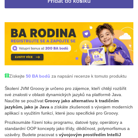
Přidat do košíku
Získejte
50 BA bodů
za napsání recenze k tomuto produktu
Školení JVM Groovy je určeno pro zájemce, kteří chtějí rozšířit
své znalosti v oblasti dynamických jazyků na platformě Java.
Naučíte se používat
Groovy jako alternativu k tradičním
jazykům, jako je Java
a získáte zkušenosti s vývojem moderních
aplikací s využitím funkcí, které jsou specifické pro Groovy.
Prozkoumáte řízení toku programu, datové typy, operátory a
standardní OOP koncepty jako třídy, dědičnost, polymorfismus a
uzávěry. Budete pracovat s
vývojovým prostředím IntelliJ