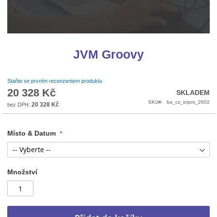
Přeskočit
na
JVM Groovy
začátek
galerie
s
Staňte se prvním recenzentem produktu
obrázky
20 328 Kč
SKLADEM
SKU
ba_cz_ictpro_2602
20 328 Kč
Místo & Datum
Množství