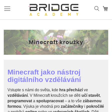
Přejít
na
Mů
obsah
Minecraft jako nástroj
digitálního vzdělávání
Vstupte s námi do světa, kde
hra přechází
ve
vzdělávání
. V Minecraft kroužcích se děti
učí stavět
,
programovat
a
spolupracovat
– a to vše
zábavnou
formou
. Výuka je vhodná pro
začátečníky
i
pokročilé
a probíhá
online
nebo ve
vybraných školách
. Děti