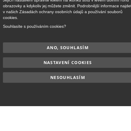
Jejich nastavení upravíte klikem na ikonku štítu v levém dolním rohu
obrazovky a kdykoliv jej můžete změnit. Podrobnější informace najde
v našich Zásadách ochrany osobních údajů a používání souborů
Copyright © 2017–2026
BRIDGE Academy
, Všechna práva
cookies.
vyhrazena.
Souhlasíte s používáním cookies?
ANO, SOUHLASÍM
NASTAVENÍ COOKIES
NESOUHLASÍM