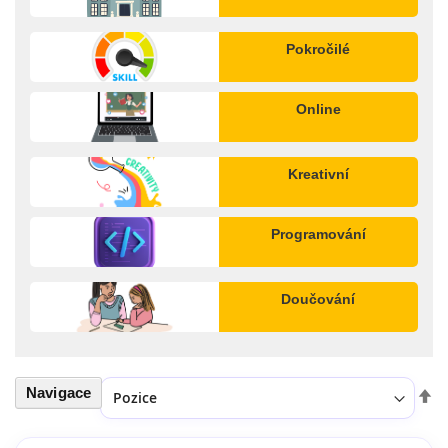
Pokročilé
Online
Kreativní
Programování
Doučování
Navigace
Seřadit podle
Nas
ses