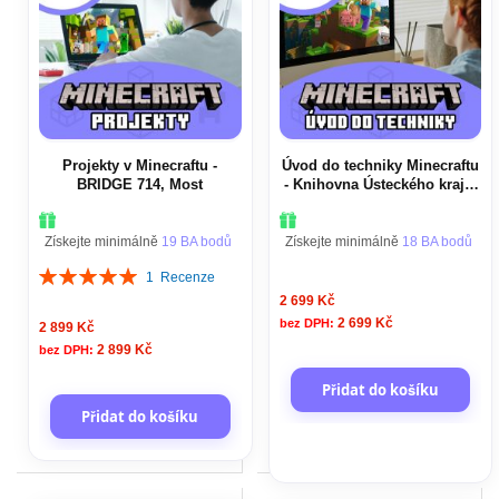
Projekty v Minecraftu -
Úvod do techniky Minecraftu
BRIDGE 714, Most
- Knihovna Ústeckého kraje,
Ústí nad Labem
Získejte minimálně
19 BA bodů
Získejte minimálně
18 BA bodů
Hodnocení:
1
Recenze
100%
2 699 Kč
2 699 Kč
2 899 Kč
2 899 Kč
Přidat do košíku
Přidat do košíku