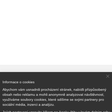
Cl
Přihlaste se k odběru novinek
Informace o cookies
Co
Ba
Abychom vám usnadnili procházení stránek, nabídli přizpůsobený
obsah nebo reklamu a mohli anonymně analyzovat návštěvnost,
využíváme soubory cookies, které sdílíme se svými partnery pro
Přihlásit odběr
sociální média, inzerci a analýzu.