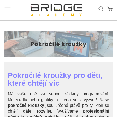
Přejít
na
Mů
obsah
Pokročilé kroužky pro děti,
které chtějí víc
Má vaše dítě za sebou základy programování,
Minecraftu nebo grafiky a hledá větší výzvu? Naše
pokročilé kroužky
jsou určené právě pro ty, kteří se
chtějí
dále rozvíjet.
Využíváme
profesionální
nástroje
a
reálné
projekty
– děti tak
rostou
nejen v