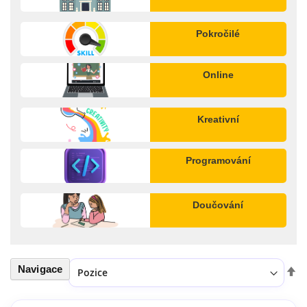
Pokročilé
Online
Kreativní
Programování
Doučování
Navigace
Seřadit podle
Nas
ses