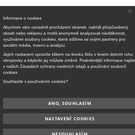
Cl
Informace o cookies
Co
Ba
Abychom vám usnadnili procházení stránek, nabídli přizpůsobený
obsah nebo reklamu a mohli anonymně analyzovat návštěvnost,
Přihlaste se k odběru novinek
využíváme soubory cookies, které sdílíme se svými partnery pro
sociální média, inzerci a analýzu.
Jejich nastavení upravíte klikem na ikonku štítu v levém dolním rohu
Přihlásit odběr
obrazovky a kdykoliv jej můžete změnit. Podrobnější informace najde
v našich Zásadách ochrany osobních údajů a používání souborů
cookies.
Souhlasíte s používáním cookies?
Copyright © 2017–2026
BRIDGE Academy
, Všechna práva
vyhrazena.
ANO, SOUHLASÍM
NASTAVENÍ COOKIES
NESOUHLASÍM