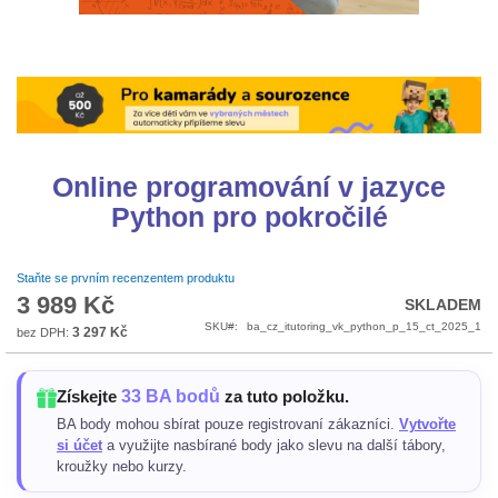
Přeskočit
na
začátek
galerie
s
Online programování v jazyce
obrázky
Python pro pokročilé
Staňte se prvním recenzentem produktu
3 989 Kč
SKLADEM
SKU
ba_cz_itutoring_vk_python_p_15_ct_2025_1
3 297 Kč
33 BA bodů
Získejte
za tuto položku.
BA body mohou sbírat pouze registrovaní zákazníci.
Vytvořte
si účet
a využijte nasbírané body jako slevu na další tábory,
kroužky nebo kurzy.