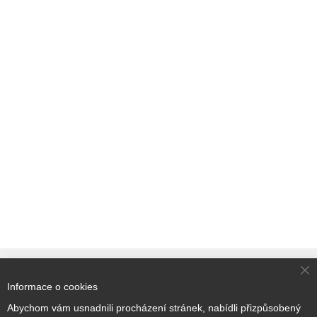
Cl
Informace o cookies
Co
Přihlaste se k odběru novinek
Ba
Abychom vám usnadnili procházení stránek, nabídli přizpůsobený