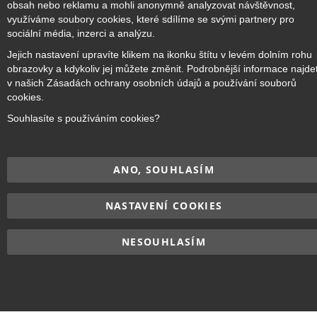
obsah nebo reklamu a mohli anonymně analyzovat návštěvnost,
využíváme soubory cookies, které sdílíme se svými partnery pro
Přihlásit odběr
sociální média, inzerci a analýzu.
Jejich nastavení upravíte klikem na ikonku štítu v levém dolním rohu
obrazovky a kdykoliv jej můžete změnit. Podrobnější informace najde
v našich Zásadách ochrany osobních údajů a používání souborů
cookies.
Copyright © 2017–2026
BRIDGE Academy
, Všechna práva
vyhrazena.
Souhlasíte s používáním cookies?
ANO, SOUHLASÍM
NASTAVENÍ COOKIES
NESOUHLASÍM