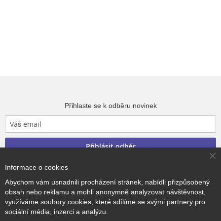
Přihlaste se k odběru novinek
Přihlásit odběr
Cl
Informace o cookies
Co
Ba
Abychom vám usnadnili procházení stránek, nabídli přizpůsobený
obsah nebo reklamu a mohli anonymně analyzovat návštěvnost,
Copyright © 2017–2026
BRIDGE Academy
, Všechna práva
využíváme soubory cookies, které sdílíme se svými partnery pro
vyhrazena.
sociální média, inzerci a analýzu.