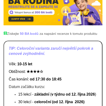
Získejte
50 BA bodů
za napsání recenze k tomuto produktu
TIP: C
eloroční varianta zaručí největší pokrok a
cenové
zvýhodnění.
Věk:
10-15 let
Obtížnost:
★★★★☆
Čas konání:
od 17:30 do 18:45
Datum začátku kurzu:
15 lekcí -
základní
(
v týdnu od 12. října 2026
)
30 lekcí -
celoroční (od 12. října 2026)