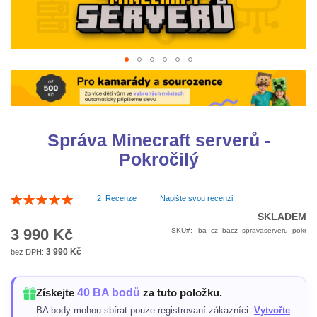
Přeskočit
na
začátek
galerie
s
Správa Minecraft serverů -
obrázky
Pokročilý
Hodnocení:
2
Recenze
Napište svou recenzi
100
100
% of
SKLADEM
3 990 Kč
SKU
ba_cz_bacz_spravaserveru_pokr
3 990 Kč
40 BA bodů
Získejte
za tuto položku.
BA body mohou sbírat pouze registrovaní zákazníci.
Vytvořte