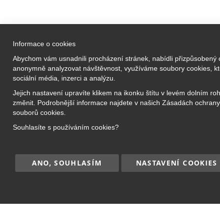
Informace o cookies
Vzdělávací a
Abychom vám usnadnili procházení stránek, nabídli přizpůsobený
Prezenční 
anonymně analyzovat návštěvnost, využíváme soubory cookies, kte
Bridge Academy Group s.r.o.
sociální média, inzerci a analýzu.
Online kro
O nás
Jejich nastavení upravíte klikem na ikonku štítu v levém dolním ro
Příměstské
změnit. Podrobnější informace najdete v našich Zásadách ochrany
Náš tým
Jazykové k
souborů cookies.
Kariéra
Doučování
Souhlasíte s používáním cookies?
Kontakt
Kurzy pro 
ANO, SOUHLASÍM
NASTAVENÍ COOKIES
Copyright © 2017–2026
BRIDGE Academy
, Všec