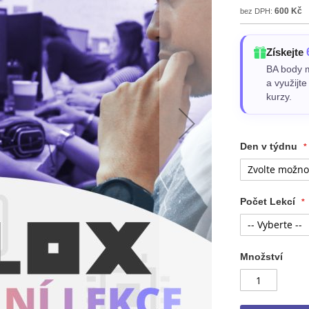
600 Kč
Získejte
BA body m
a využijt
kurzy.
Den v týdnu
Počet Lekcí
Množství