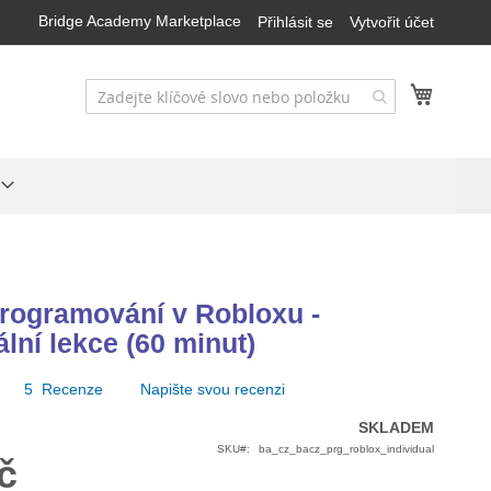
Bridge Academy Marketplace
Přihlásit se
Vytvořit účet
Můj koš
programování v Robloxu -
ální lekce (60 minut)
5
Recenze
Napište svou recenzi
SKLADEM
SKU
ba_cz_bacz_prg_roblox_individual
č