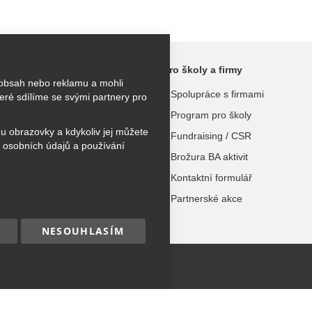
ktivity
Pro školy a firmy
 obsah nebo reklamu a mohli
kroužky
Spolupráce s firmami
ré sdílíme se svými partnery pro
užky
Program pro školy
hu obrazovky a kdykoliv jej můžete
 tábory
Fundraising / CSR
 osobních údajů a používání
urzy
Brožura BA aktivit
Kontaktní formulář
dospělé
Partnerské akce
NESOUHLASÍM
hna práva vyhrazena.