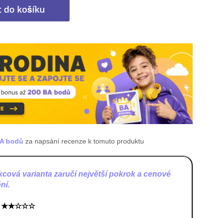
t do košíku
BA bodů
za napsání recenze k tomuto produktu
ekcová
varianta zaručí největší pokrok a cenové
ní.
:
★★☆☆☆