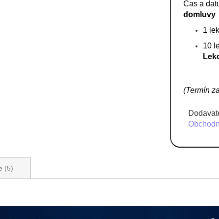
Čas a dat
domluvy
1 le
10 le
Lek
(Termín za
Dodavate
Obchodní
ze
5