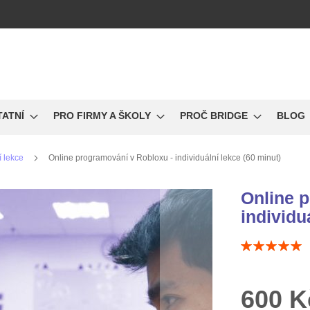
TATNÍ
PRO FIRMY A ŠKOLY
PROČ BRIDGE
BLOG
í lekce
Online programování v Robloxu - individuální lekce (60 minut)
Online 
individu
Hodnocení:
100
100
% of
600 K