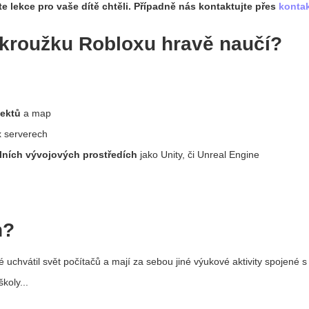
 lekce pro vaše dítě chtěli. Případně nás kontaktujte přes
kontak
 kroužku Robloxu hravě naučí?
jektů
a map
x serverech
lních vývojových prostředích
jako Unity, či Unreal Engine
n?
ré uchvátil svět počítačů a mají za sebou jiné výukové aktivity spojené
koly...