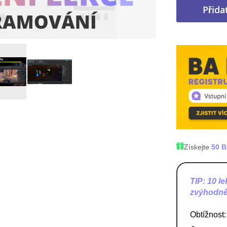
Přida
Získejte
50 
TIP: 10 l
zvýhodně
Obtížnost