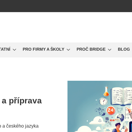
TATNÍ
PRO FIRMY A ŠKOLY
PROČ BRIDGE
BLOG
a
příprava
o a českého jazyka
a na přijímací zkoušky