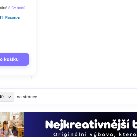
INDIVIDUÁL (60 minut)
málně
8 BA bodů
11
Recenze
do košíku
na stránce