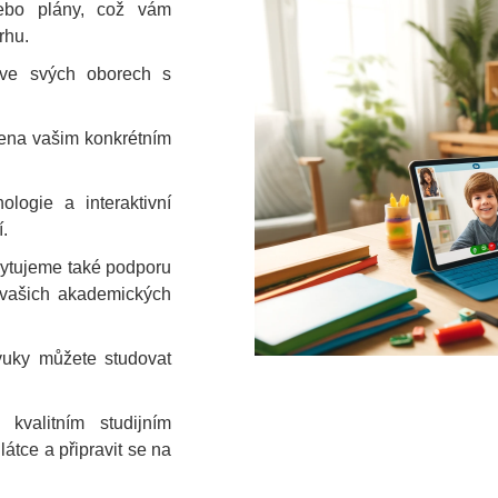
ebo plány, což vám
rhu.
i ve svých oborech s
bena vašim konkrétním
logie a interaktivní
.
ytujeme také podporu
 vašich akademických
ýuky můžete studovat
kvalitním studijním
tce a připravit se na