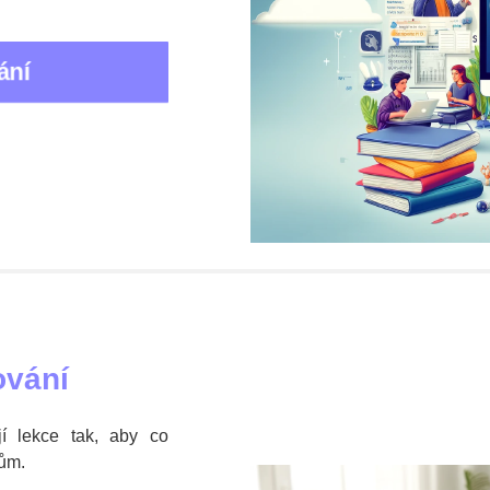
ebo střední škole? Bridge Academy nabízí
online i osobní do
vání
ČR. Rodiče často využívají i možnost opakovacích lekcí nebo dlo
omoc při porozumění výkladu ve škole, jsme tu, abychom pomohli
ování
jí lekce tak, aby co
ům.