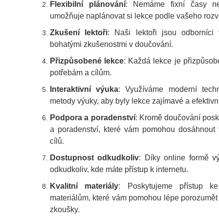
Flexibilní plánování
: Nemáme fixní časy n
umožňuje naplánovat si lekce podle vašeho rozv
Zkušení lektoři
: Naši lektoři jsou odborníc
bohatými zkušenostmi v doučování.
Přizpůsobené lekce
: Každá lekce je přizpůso
potřebám a cílům.
Interaktivní výuka
: Využíváme moderní techno
metody výuky, aby byly lekce zajímavé a efektivní
Podpora a poradenství
: Kromě doučování posk
a poradenství, které vám pomohou dosáhnout
cílů.
Dostupnost odkudkoliv
: Díky online formě v
odkudkoliv, kde máte přístup k internetu.
Kvalitní materiály
: Poskytujeme přístup ke 
materiálům, které vám pomohou lépe porozumět lá
zkoušky.