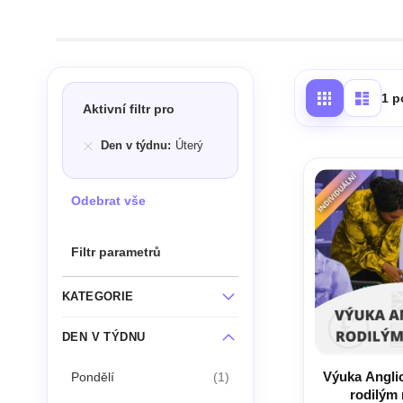
1
p
Aktivní filtr pro
Den v týdnu
Úterý
Odebrat vše
Filtr parametrů
KATEGORIE
DEN V TÝDNU
Výuka Anglic
položka
Pondělí
1
rodilým