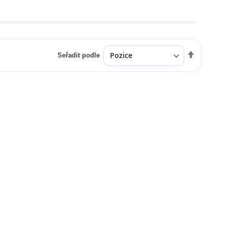
Seřadit podle
Nastavit
sestupně