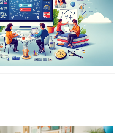
učování
zaměřené na český jazyk, matematiku, angličtinu, informati
uhodobé přípravy. Nabízíme flexibilní termíny a rychlé domluven
 dětem získat jistotu ve vzdělávání. Kontaktujte nás a domluv