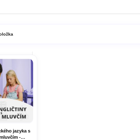
oložka
kého jazyka s
 mluvčím -