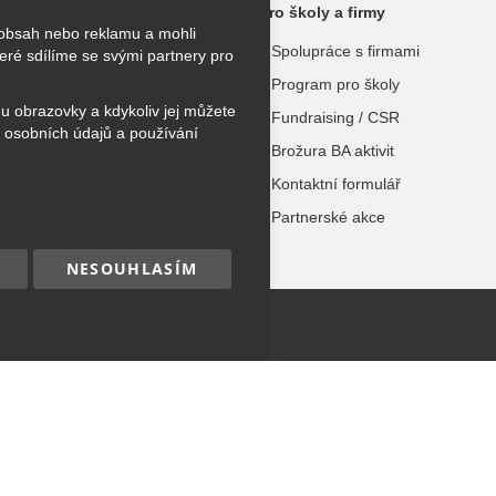
ktivity
Pro školy a firmy
 obsah nebo reklamu a mohli
kroužky
Spolupráce s firmami
ré sdílíme se svými partnery pro
užky
Program pro školy
hu obrazovky a kdykoliv jej můžete
 tábory
Fundraising / CSR
 osobních údajů a používání
urzy
Brožura BA aktivit
Kontaktní formulář
dospělé
Partnerské akce
NESOUHLASÍM
hna práva vyhrazena.