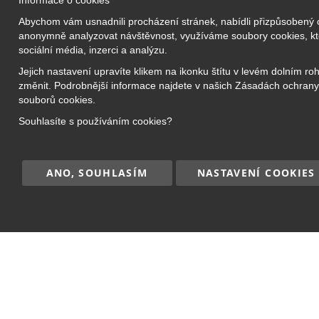
Informace o cookies
Vzdělávací a
Abychom vám usnadnili procházení stránek, nabídli přizpůsobený
Prezenční 
anonymně analyzovat návštěvnost, využíváme soubory cookies, kte
Bridge Academy Group s.r.o.
sociální média, inzerci a analýzu.
Online kro
O nás
Jejich nastavení upravíte klikem na ikonku štítu v levém dolním ro
Příměstské
změnit. Podrobnější informace najdete v našich Zásadách ochrany
Náš tým
Jazykové k
souborů cookies.
Kariéra
Doučování
Souhlasíte s používáním cookies?
Kontakt
Kurzy pro 
ANO, SOUHLASÍM
NASTAVENÍ COOKIES
Copyright © 2017–2026
BRIDGE Academy
, Všec