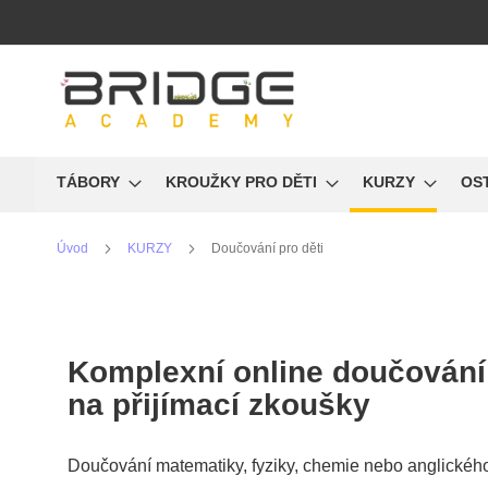
Přejít
na
obsah
TÁBORY
KROUŽKY PRO DĚTI
KURZY
OS
Úvod
KURZY
Doučování pro děti
Komplexní
online doučování
na přijímací zkoušky
Doučování matematiky, fyziky, chemie nebo anglickéh
Doučování pro děti a příprav