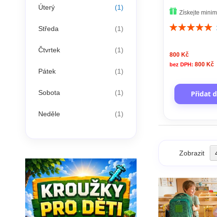
položka
Úterý
1
Získejte mini
Hodnocení:
položka
Středa
1
100%
položka
Čtvrtek
1
800 Kč
800 Kč
položka
Pátek
1
položka
Sobota
1
Přidat 
položka
Neděle
1
Zobrazit