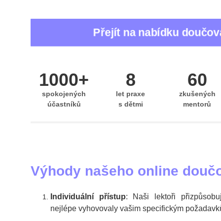
Hledáte
individuální doučování pro děti
v základní n
Přejít na nabídku doučo
Naše
doučování online
je dostupné pro děti po celé 
Ať už jde o
doučování matematiky pro 9. třídu
nebo p
1000+
8
60
spokojených
let praxe
zkušených
účastníků
s dětmi
mentorů
Výhody našeho online douč
Individuální přístup
: Naši lektoři přizpůsobu
nejlépe vyhovovaly vašim specifickým požadavk