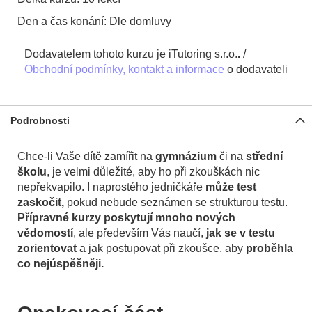
Den a čas konání: Dle domluvy
Dodavatelem tohoto kurzu je iTutoring s.r.o.
.
/
Obchodní podmínky, kontakt a informace
o dodavateli
Podrobnosti
Chce-li Vaše dítě zamířit na
gymnázium
či na
střední
školu
, je velmi důležité, aby ho při zkouškách nic
nepřekvapilo. I naprostého jedničkáře
může test
zaskočit,
pokud nebude seznámen se strukturou testu.
Přípravné kurzy poskytují mnoho nových
vědomostí
, ale především Vás naučí,
jak se v testu
zorientovat
a jak postupovat při zkoušce, aby
proběhla
co nejúspěšněji.