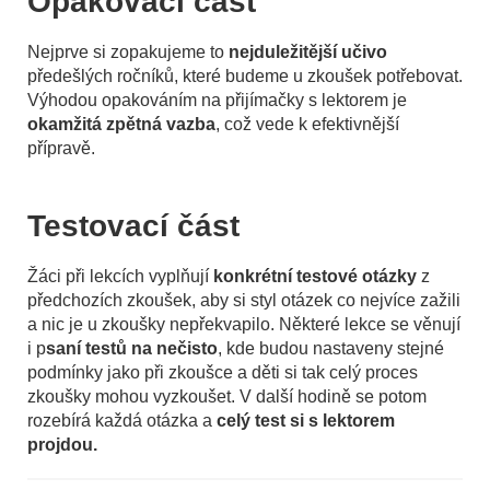
Opakovací část
Nejprve si zopakujeme to
nejduležitější učivo
předešlých ročníků, které budeme u zkoušek potřebovat.
Výhodou opakováním na přijímačky s lektorem je
okamžitá zpětná vazba
, což vede k efektivnější
přípravě.
Testovací část
Žáci při lekcích vyplňují
konkrétní testové otázky
z
předchozích zkoušek, aby si styl otázek co nejvíce zažili
a nic je u zkoušky nepřekvapilo. Některé lekce se věnují
i p
saní testů na nečisto
, kde budou nastaveny stejné
podmínky jako při zkoušce a děti si tak celý proces
zkoušky mohou vyzkoušet. V další hodině se potom
rozebírá každá otázka a
celý test si s lektorem
projdou.