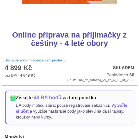
Přeskočit
na
Online příprava na přijímačky z
začátek
češtiny - 4 leté obory
galerie
s
obrázky
Staňte se prvním recenzentem produktu
4 899 Kč
SKLADEM
Posledních
60
4 049 Kč
SKU
ba_cz_itutoring_vk_cz_4_20_ut_2023
40 BA bodů
Získejte
za tuto položku.
BA body mohou sbírat pouze registrovaní zákazníci.
Vytvořte
si účet
a využijte nasbírané body jako slevu na další tábory,
kroužky nebo kurzy.
Množství