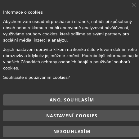
Cl
Informace o cookies
Co
Přihlaste se k odběru novinek
Ba
Abychom vám usnadnili procházení stránek, nabídli přizpůsobený
obsah nebo reklamu a mohli anonymně analyzovat návštěvnost,
využíváme soubory cookies, které sdílíme se svými partnery pro
Přihlásit odběr
sociální média, inzerci a analýzu.
Jejich nastavení upravíte klikem na ikonku štítu v levém dolním rohu
obrazovky a kdykoliv jej můžete změnit. Podrobnější informace najde
v našich Zásadách ochrany osobních údajů a používání souborů
cookies.
Copyright © 2017–2026
BRIDGE Academy
, Všechna práva
vyhrazena.
Souhlasíte s používáním cookies?
ANO, SOUHLASÍM
NASTAVENÍ COOKIES
NESOUHLASÍM