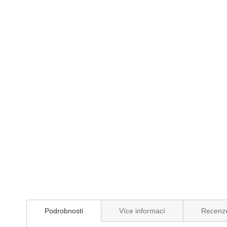
Přeskočit
na
začátek
galerie
s
obrázky
Podrobnosti
Více informací
Recenz