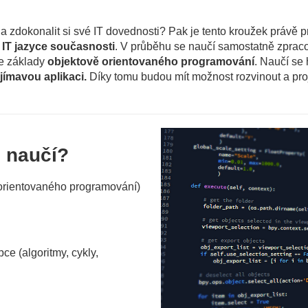
a zdokonalit si své IT dovednosti? Pak je tento kroužek právě p
 IT jazyce současnosti
. V průběhu se naučí samostatně zpraco
de základy
objektově orientovaného programování
. Naučí se
jímavou aplikaci.
Díky tomu budou mít možnost rozvinout a projev
u naučí?
orientovaného programování)
ce (algoritmy, cykly,