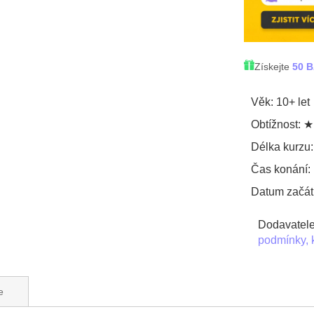
Získejte
50 
Věk: 10+ let
Obtížnost
Délka kurzu:
Čas konání: 
Datum začát
Dodavatelem
podmínky, 
e