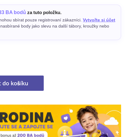
33 BA bodů
za tuto položku.
ohou sbírat pouze registrovaní zákazníci.
Vytvořte si účet
e nasbírané body jako slevu na další tábory, kroužky nebo
t do košíku