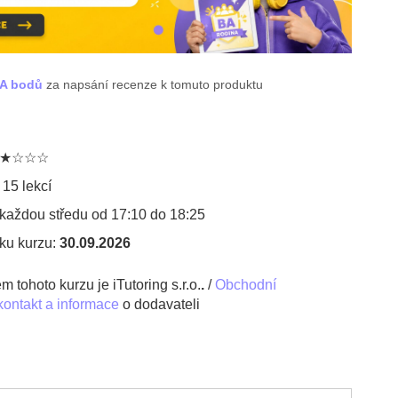
BA bodů
za napsání recenze k tomuto produktu
: ★★☆☆☆
 15 lekcí
každou středu od 17:10 do 18:25
ku kurzu:
30.09.2026
 tohoto kurzu je iTutoring s.r.o.
.
/
Obchodní
kontakt a informace
o dodavateli