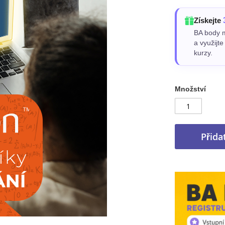
Získejte
BA body m
a využijt
kurzy.
Množství
Přida