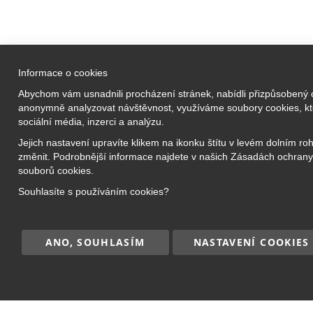
Informace o cookies
Vzdělávací a
Abychom vám usnadnili procházení stránek, nabídli přizpůsobený
Prezenční 
anonymně analyzovat návštěvnost, využíváme soubory cookies, kte
Bridge Academy Group s.r.o.
sociální média, inzerci a analýzu.
Online kro
O nás
Jejich nastavení upravíte klikem na ikonku štítu v levém dolním ro
Příměstské
změnit. Podrobnější informace najdete v našich Zásadách ochrany
Náš tým
Jazykové k
souborů cookies.
Kariéra
Doučování
Souhlasíte s používáním cookies?
Kontakt
Kurzy pro 
ANO, SOUHLASÍM
NASTAVENÍ COOKIES
Copyright © 2017–2026
BRIDGE Academy
, Všec