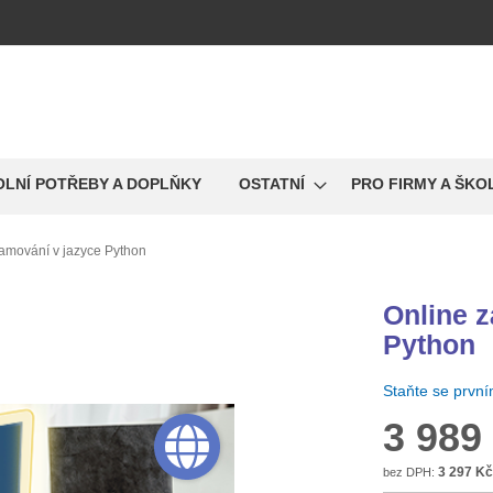
OLNÍ POTŘEBY A DOPLŇKY
OSTATNÍ
PRO FIRMY A ŠKO
ramování v jazyce Python
Online 
Python
Staňte se prvn
3 989
3 297 Kč