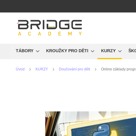
Přejít
na
obsah
TÁBORY
KROUŽKY PRO DĚTI
KURZY
ŠK
Úvod
KURZY
Doučování pro děti
Online základy prog
Přeskočit
na
konec
galerie
s
obrázky