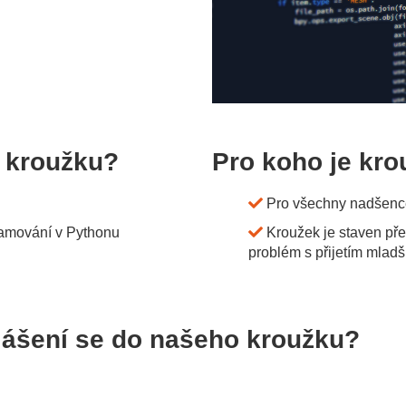
ě kroužku?
Pro koho je kr
Pro všechny nadšenc
ramování v Pythonu
Kroužek je staven př
problém s přijetím mladš
hlášení se do našeho kroužku?