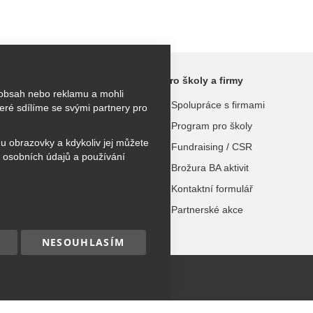
ktivity
Pro školy a firmy
 obsah nebo reklamu a mohli
kroužky
Spolupráce s firmami
ré sdílíme se svými partnery pro
užky
Program pro školy
hu obrazovky a kdykoliv jej můžete
 tábory
Fundraising / CSR
 osobních údajů a používání
urzy
Brožura BA aktivit
Kontaktní formulář
dospělé
Partnerské akce
NESOUHLASÍM
hna práva vyhrazena.