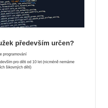
oužek především určen?
e programování
edevším pro děti od 10 let (nicméně nemáme
ích šikovných dětí)