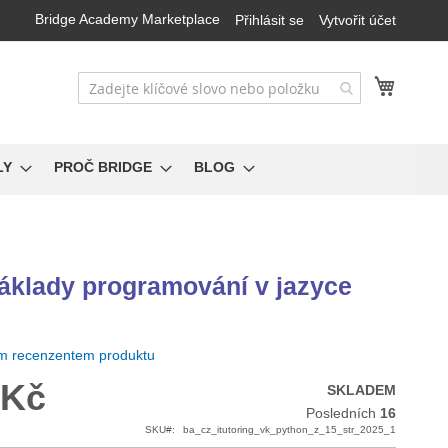
Bridge Academy Marketplace
Přihlásit se
Vytvořit účet
Můj koš
LY
PROČ BRIDGE
BLOG
základy programování v jazyce
ím recenzentem produktu
 Kč
SKLADEM
Posledních
16
SKU
ba_cz_itutoring_vk_python_z_15_str_2025_1