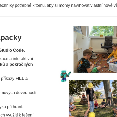
echniky potřebné k tomu, aby si mohly navrhovat vlastní nové vě
apacky
 Studio Code.
zace a interaktivní
cků
a
pokročilých
a příkazy
FILL a
týmových dovedností
ka při hraní.
ch využití k řešení