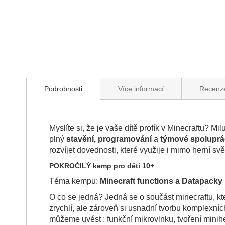
Podrobnosti
Více informací
Recenz
Myslíte si, že je vaše dítě profík v Minecraftu? Mi
plný
stavění, programování
a
týmové spoluprá
rozvíjet dovednosti, které využije i mimo herní svě
POKROČILÝ kemp pro děti 10+
Téma kempu:
Minecraft functions a Datapacky
O co se jedná? Jedná se o součást minecraftu, k
zrychlí, ale zároveň si usnadní tvorbu komplexních
můžeme uvést : funkční mikrovlnku, tvoření minih