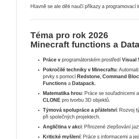
Hlavně se ale děti naučí příkazy a programovací t
Téma pro rok 2026
Minecraft functions a Dat
Práce v
programátorském prostředí
Visual
Pokročilé techniky v Minecraftu
: Automati
prvky s pomocí
Redstone,
Command Blo
Functions
a
Datapack.
Matematika hrou
: Práce se souřadnicemi 
CLONE
pro tvorbu 3D objektů.
Týmová spolupráce a přátelství
: Rozvoj 
při společných projektech.
Angličtina v akci
: Přirozené zlepšování jazy
Kritické myšlení
: Práce s informacemi a jeji