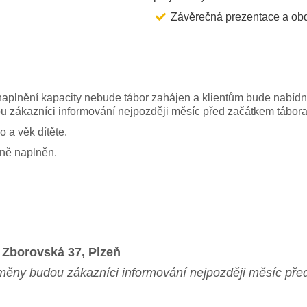
Závěrečná prezentace a obdr
naplnění kapacity nebude tábor zahájen a klientům bude nabídnu
ou zákazníci informování nejpozději měsíc před začátkem tábora
 a věk dítěte.
itně naplněn.
., Zborovská 37, Plzeň
ěny budou zákazníci informování nejpozději měsíc pře