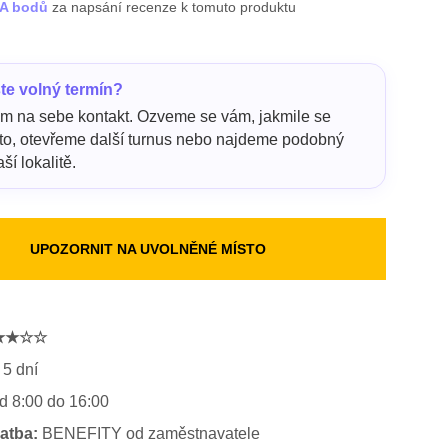
BA bodů
za napsání recenze k tomuto produktu
ste volný termín?
m na sebe kontakt. Ozveme se vám, jakmile se
sto, otevřeme další turnus nebo najdeme podobný
ší lokalitě.
UPOZORNIT NA UVOLNĚNÉ MÍSTO
★★☆☆
5 dní
d 8:00 do 16:00
latba:
BENEFITY od zaměstnavatele