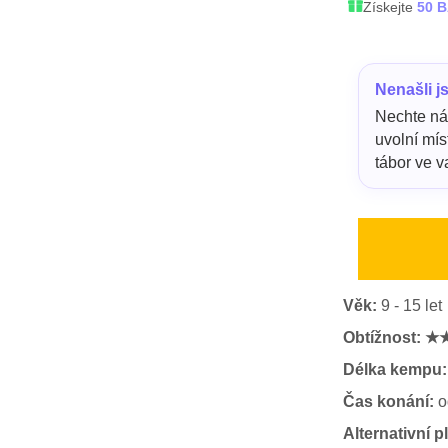
Získejte
50 
Nenašli j
Nechte ná
uvolní mí
tábor ve va
Věk:
9 - 15 let
Obtížnost:
★
Délka kempu:
Čas konání:
o
Alternativní p