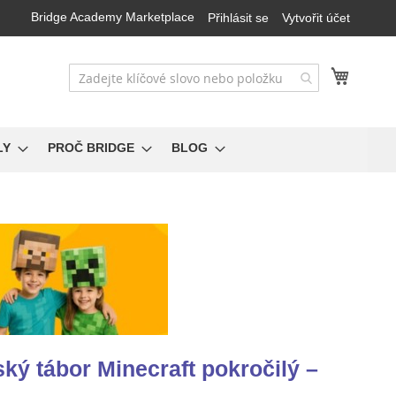
Bridge Academy Marketplace
Přihlásit se
Vytvořit účet
Můj koš
LY
PROČ BRIDGE
BLOG
ký tábor Minecraft pokročilý –