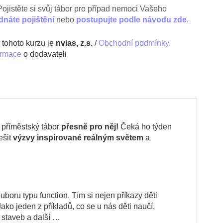
Pojistěte si svůj tábor pro případ nemoci Vašeho
dnáte pojištění
nebo
postupujte podle návodu zde
.
tohoto kurzu je
nvias, z.s.
/
Obchodní podmínky,
ormace
o dodavateli
to příměstský tábor
přesně pro něj!
Čeká ho týden
ešit
výzvy inspirované reálným světem
a
uboru typu function.
Tím si nejen příkazy děti
Jako jeden z příkladů, co se u nás děti naučí,
 staveb a další …