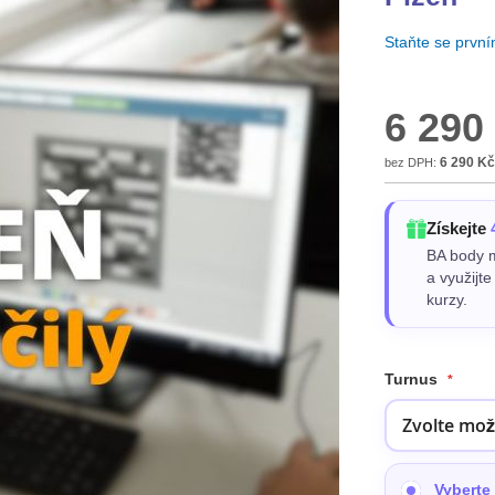
Staňte se prvn
6 290
6 290 Kč
Získejte
BA body m
a využijt
kurzy.
Turnus
Vyberte 