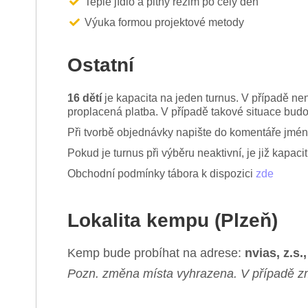
Teplé jídlo a pitný režim po celý den
Výuka formou projektové metody
Ostatní
16 dětí
je kapacita na jeden turnus. V případě ne
proplacená platba. V případě takové situace bud
Při tvorbě objednávky napište do komentáře jméno
Pokud je turnus při výběru neaktivní, je již kapac
Obchodní podmínky tábora k dispozici
zde
Lokalita kempu (Plzeň)
Kemp bude probíhat na adrese:
nvias, z.s
Pozn. změna místa vyhrazena. V případě zm