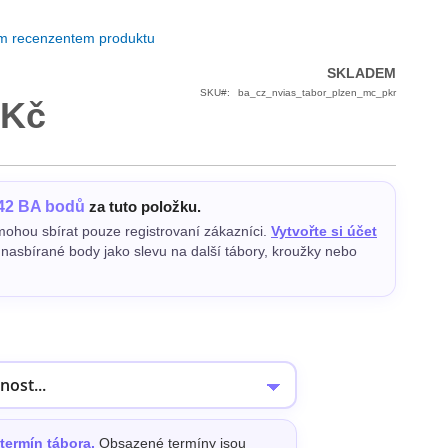
ím recenzentem produktu
SKLADEM
SKU
ba_cz_nvias_tabor_plzen_mc_pkr
 Kč
42 BA bodů
za tuto položku.
ohou sbírat pouze registrovaní zákazníci.
Vytvořte si účet
e nasbírané body jako slevu na další tábory, kroužky nebo
termín tábora.
Obsazené termíny jsou