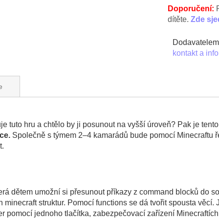
Doporučení:
dítěte.
Zde sje
Dodavatelem 
kontakt a inf
e
luje tuto hru a chtělo by ji posunout na vyšší úroveň? Pak je ten
ce.
Společně s týmem 2–4 kamarádů bude pomocí Minecraftu ř
t.
terá dětem umožní si přesunout příkazy z command blocků do so
 minecraft struktur. Pomocí functions se dá tvořit spousta věcí.
er pomocí jednoho tlačítka, zabezpečovací zařízení Minecraftích