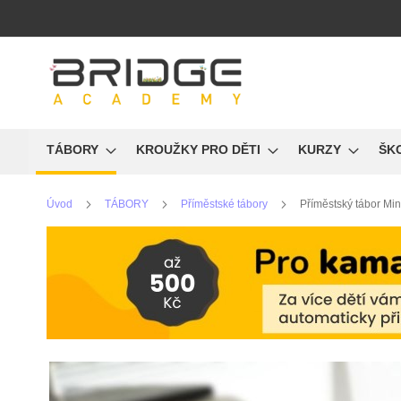
Přejít
na
obsah
TÁBORY
KROUŽKY PRO DĚTI
KURZY
ŠK
Úvod
TÁBORY
Příměstské tábory
Příměstský tábor Min
Přeskočit
na