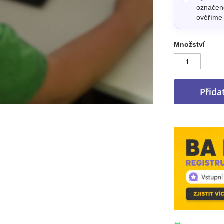
označené
ověříme 
Množství
Přida