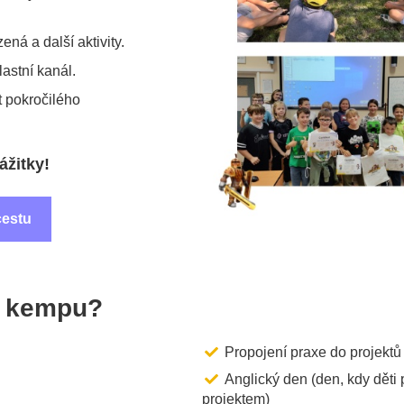
zená a další aktivity.
lastní kanál.
át pokročilého
ážitky!
cestu
ě kempu?
Propojení praxe do projektů
Anglický den (den, kdy děti 
projektem)