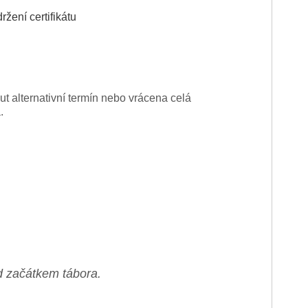
žení certifikátu
t alternativní termín nebo vrácena celá
.
d začátkem tábora.