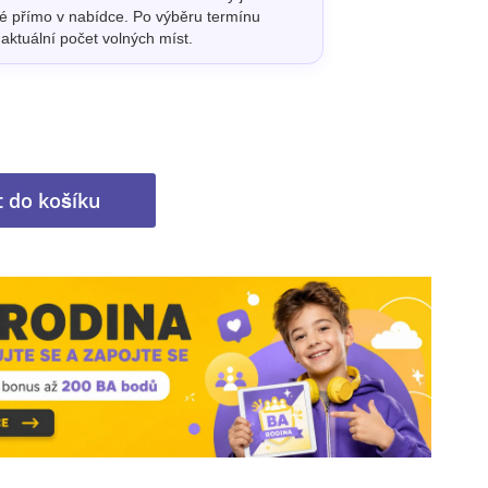
 přímo v nabídce. Po výběru termínu
aktuální počet volných míst.
t do košíku