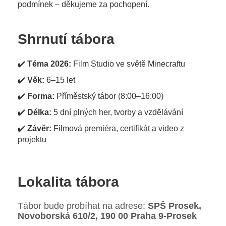
podmínek – děkujeme za pochopení.
Shrnutí tábora
✔️
Téma 2026:
Film Studio ve světě Minecraftu
✔️
Věk:
6–15 let
✔️
Forma:
Příměstský tábor (8:00–16:00)
✔️
Délka:
5 dní plných her, tvorby a vzdělávání
✔️
Závěr:
Filmová premiéra, certifikát a video z
projektu
Lokalita tábora
Tábor bude probíhat na adrese:
SPŠ Prosek,
Novoborská 610/2, 190 00 Praha 9-Prosek