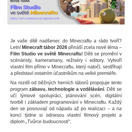
Je vaše dítě nadšenec do Minecraftu a rádo tvoří?
Letní
Minecraft tábor 2026
přináší zcela nové téma –
Film Studio ve světě Minecraftu
! Děti se promění v
scénáristy, kameramany, režiséry i editory. Vytvoří
vlastní film přímo v Minecraftu, který natočí, sestříhají
a představí ostatním účastníkům na velké premiéře.
Na rozdíl od běžných herních táborů propojuje tento
program
zábavu, technologie a vzdělávání
. Děti se
učí týmové spolupráci, plánování scén, digitální
tvorbě i základem programování v Minecraftu. Každý
den se posouvají od nápadu až po realizaci – a na
konci týdne si odnesou vlastní filmový projekt a
diplom
„Tvůrce budoucnosti“
.