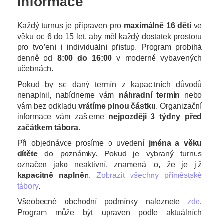
informace
Každý turnus je připraven pro
maximálně 16 dětí
ve
věku od 6 do 15 let, aby měl každý dostatek prostoru
pro tvoření i individuální přístup. Program probíhá
denně od
8:00 do 16:00
v moderně vybavených
učebnách.
Pokud by se daný termín z kapacitních důvodů
nenaplnil, nabídneme vám
náhradní termín
nebo
vám bez odkladu
vrátíme plnou částku
. Organizační
informace vám zašleme
nejpozději 3 týdny před
začátkem tábora
.
Při objednávce prosíme o uvedení
jména a věku
dítěte
do poznámky. Pokud je vybraný turnus
označen jako neaktivní, znamená to, že je již
kapacitně naplněn
.
Zobrazit všechny příměstské
tábory
.
Všeobecné obchodní podmínky naleznete
zde
.
Program může být upraven podle aktuálních