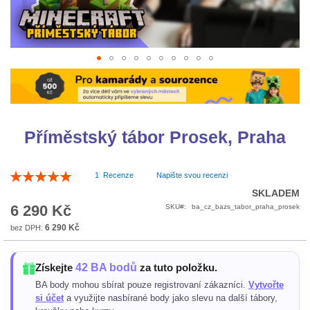
Přeskočit
na
začátek
galerie
s
Příměstský tábor Prosek, Praha
obrázky
Hodnocení:
1
Recenze
Napište svou recenzi
100
100
% of
SKLADEM
6 290 Kč
SKU
ba_cz_bazs_tabor_praha_prosek
6 290 Kč
42 BA bodů
Získejte
za tuto položku.
BA body mohou sbírat pouze registrovaní zákazníci.
Vytvořte
si účet
a využijte nasbírané body jako slevu na další tábory,