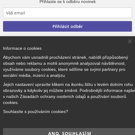
Přihlaste se k odběru novinek
Přihlásit odběr
Cl
Informace o cookies
Co
Ba
Copyright © 2017–2026
BRIDGE Academy
, Všechna práva
Abychom vám usnadnili procházení stránek, nabídli přizpůsobený
vyhrazena.
obsah nebo reklamu a mohli anonymně analyzovat návštěvnost,
využíváme soubory cookies, které sdílíme se svými partnery pro
sociální média, inzerci a analýzu.
Jejich nastavení upravíte klikem na ikonku štítu v levém dolním rohu
obrazovky a kdykoliv jej můžete změnit. Podrobnější informace najde
v našich Zásadách ochrany osobních údajů a používání souborů
cookies.
Souhlasíte s používáním cookies?
ANO, SOUHLASÍM