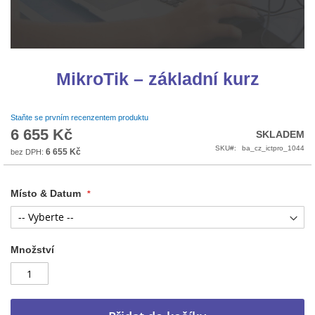
Přeskočit
na
MikroTik – základní kurz
začátek
galerie
s
Staňte se prvním recenzentem produktu
obrázky
6 655 Kč
SKLADEM
SKU
ba_cz_ictpro_1044
6 655 Kč
Místo & Datum
Množství