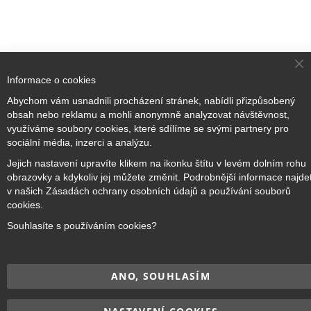
Cl
Informace o cookies
Co
Ba
Abychom vám usnadnili procházení stránek, nabídli přizpůsobený
Přihlaste se k odběru novinek
obsah nebo reklamu a mohli anonymně analyzovat návštěvnost,
využíváme soubory cookies, které sdílíme se svými partnery pro
sociální média, inzerci a analýzu.
Přihlásit odběr
Jejich nastavení upravíte klikem na ikonku štítu v levém dolním rohu
obrazovky a kdykoliv jej můžete změnit. Podrobnější informace najde
v našich Zásadách ochrany osobních údajů a používání souborů
cookies.
Souhlasíte s používáním cookies?
Copyright © 2017–2026
BRIDGE Academy
, Všechna práva
vyhrazena.
ANO, SOUHLASÍM