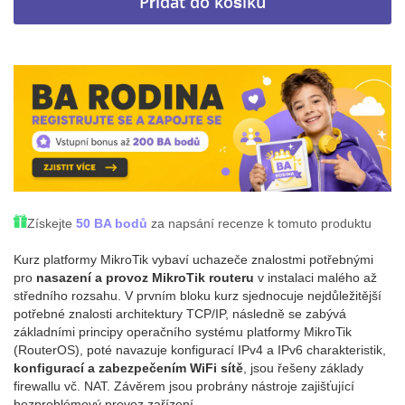
Přidat do košíku
Získejte
50 BA bodů
za napsání recenze k tomuto produktu
Kurz platformy MikroTik vybaví uchazeče znalostmi potřebnými
pro
nasazení a provoz MikroTik routeru
v instalaci malého až
středního rozsahu. V prvním bloku kurz sjednocuje nejdůležitější
potřebné znalosti architektury TCP/IP, následně se zabývá
základními principy operačního systému platformy MikroTik
(RouterOS), poté navazuje konfigurací IPv4 a IPv6 charakteristik,
konfigurací a zabezpečením WiFi sítě
, jsou řešeny základy
firewallu vč. NAT. Závěrem jsou probrány nástroje zajišťující
bezproblémový provoz zařízení.