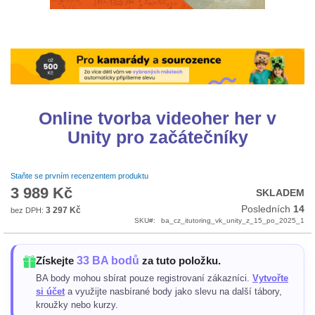
Přeskočit
na
začátek
galerie
s
Online tvorba videoher her v
obrázky
Unity pro začátečníky
Staňte se prvním recenzentem produktu
3 989 Kč
SKLADEM
Posledních
14
3 297 Kč
SKU
ba_cz_itutoring_vk_unity_z_15_po_2025_1
33 BA bodů
Získejte
za tuto položku.
BA body mohou sbírat pouze registrovaní zákazníci.
Vytvořte
si účet
a využijte nasbírané body jako slevu na další tábory,
kroužky nebo kurzy.