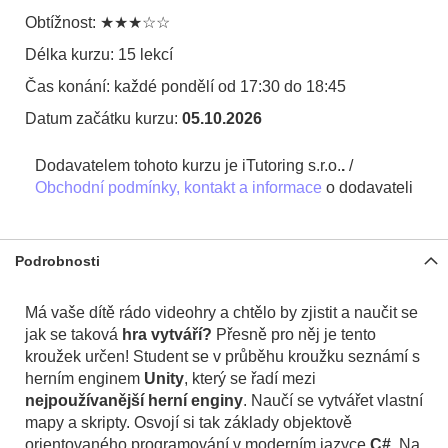
Obtížnost: ★★★☆☆
Délka kurzu: 15 lekcí
Čas konání: každé pondělí od 17:30 do 18:45
Datum začátku kurzu:
05.10.2026
Dodavatelem tohoto kurzu je iTutoring s.r.o.
.
/
Obchodní podmínky, kontakt a informace
o dodavateli
Podrobnosti
Má vaše dítě rádo videohry a chtělo by zjistit a naučit se
jak se taková
hra vytváří?
Přesně pro něj je tento
kroužek určen! Student se v průběhu kroužku seznámí s
herním enginem
Unity
, který se řadí mezi
nejpoužívanější herní enginy
. Naučí se vytvářet vlastní
mapy a skripty. Osvojí si tak základy objektově
orientovaného programování v moderním jazyce
C#
. Na