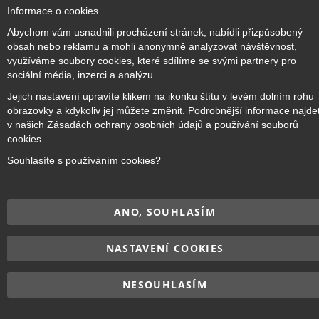
Cl
Informace o cookies
Co
Přihlaste se k odběru novinek
Ba
Abychom vám usnadnili procházení stránek, nabídli přizpůsobený
obsah nebo reklamu a mohli anonymně analyzovat návštěvnost,
využíváme soubory cookies, které sdílíme se svými partnery pro
Přihlásit odběr
sociální média, inzerci a analýzu.
Jejich nastavení upravíte klikem na ikonku štítu v levém dolním rohu
obrazovky a kdykoliv jej můžete změnit. Podrobnější informace najde
v našich Zásadách ochrany osobních údajů a používání souborů
cookies.
Copyright © 2017–2026
BRIDGE Academy
, Všechna práva
vyhrazena.
Souhlasíte s používáním cookies?
ANO, SOUHLASÍM
NASTAVENÍ COOKIES
NESOUHLASÍM