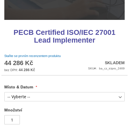
Přeskočit
na
PECB Certified ISO/IEC 27001
začátek
Lead Implementer
galerie
s
obrázky
Staňte se prvním recenzentem produktu
44 286 Kč
SKLADEM
SKU
ba_cz_ictpro_2469
44 286 Kč
Místo & Datum
Množství