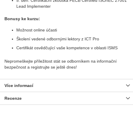
5. den: Certifikační zkouška PECB Certified ISO/IEC 27001
Lead Implementer
Bonusy ke kurzu:
Možnost online účasti
Školení vedené odbornými lektory z ICT Pro
Certifikát osvědčující vaše kompetence v oblasti ISMS
Nepromeškejte příležitost stát se odborníkem na informační
bezpečnost a registrujte se ještě dnes!
Více informací
Recenze