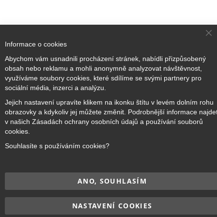
Cl
Informace o cookies
Co
Ba
Abychom vám usnadnili procházení stránek, nabídli přizpůsobený
Přihlaste se k odběru novinek
obsah nebo reklamu a mohli anonymně analyzovat návštěvnost,
využíváme soubory cookies, které sdílíme se svými partnery pro
sociální média, inzerci a analýzu.
Přihlásit odběr
Jejich nastavení upravíte klikem na ikonku štítu v levém dolním rohu
obrazovky a kdykoliv jej můžete změnit. Podrobnější informace najde
v našich Zásadách ochrany osobních údajů a používání souborů
cookies.
Souhlasíte s používáním cookies?
Copyright © 2017–2026
BRIDGE Academy
, Všechna práva
vyhrazena.
ANO, SOUHLASÍM
NASTAVENÍ COOKIES