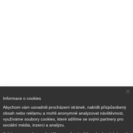
Cl
Informace o cookies
Co
Ba
Přihlaste se k odběru novinek
Abychom vám usnadnili procházení stránek, nabídli přizpůsobený
obsah nebo reklamu a mohli anonymně analyzovat návštěvnost,
využíváme soubory cookies, které sdílíme se svými partnery pro
sociální média, inzerci a analýzu.
Přihlásit odběr