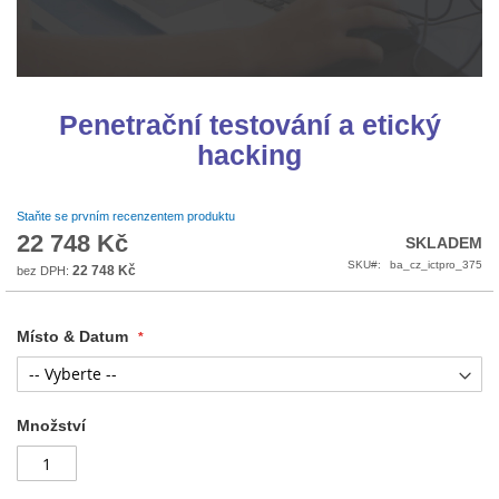
Přeskočit
na
Penetrační testování a etický
začátek
hacking
galerie
s
obrázky
Staňte se prvním recenzentem produktu
22 748 Kč
SKLADEM
SKU
ba_cz_ictpro_375
22 748 Kč
Místo & Datum
Množství