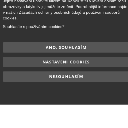
Jejich nastavení upravíte klikem na ikonku štítu v levém dolním rohu
obrazovky a kdykoliv jej můžete změnit. Podrobnější informace najde
v našich Zásadách ochrany osobních údajů a používání souborů
cookies.
Copyright © 2017–2026
BRIDGE Academy
, Všechna práva
Souhlasíte s používáním cookies?
vyhrazena.
ANO, SOUHLASÍM
NASTAVENÍ COOKIES
NESOUHLASÍM