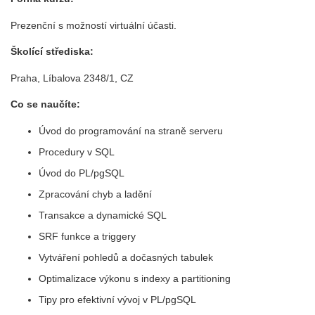
Prezenční s možností virtuální účasti.
Školící střediska:
Praha, Líbalova 2348/1, CZ
Co se naučíte:
Úvod do programování na straně serveru
Procedury v SQL
Úvod do PL/pgSQL
Zpracování chyb a ladění
Transakce a dynamické SQL
SRF funkce a triggery
Vytváření pohledů a dočasných tabulek
Optimalizace výkonu s indexy a partitioning
Tipy pro efektivní vývoj v PL/pgSQL