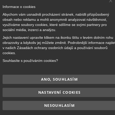
Cl
Informace o cookies
Co
Ba
Přihlaste se k odběru novinek
Abychom vám usnadnili procházení stránek, nabídli přizpůsobený
obsah nebo reklamu a mohli anonymně analyzovat návštěvnost,
využíváme soubory cookies, které sdílíme se svými partnery pro
sociální média, inzerci a analýzu.
Přihlásit odběr
Jejich nastavení upravíte klikem na ikonku štítu v levém dolním rohu
obrazovky a kdykoliv jej můžete změnit. Podrobnější informace najde
v našich Zásadách ochrany osobních údajů a používání souborů
cookies.
Copyright © 2017–2026
BRIDGE Academy
, Všechna práva
Souhlasíte s používáním cookies?
vyhrazena.
ANO, SOUHLASÍM
NASTAVENÍ COOKIES
NESOUHLASÍM