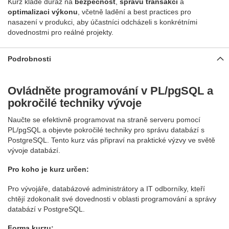
Kurz klade důraz na
bezpečnost
,
správu transakcí
a
optimalizaci výkonu
, včetně ladění a best practices pro
nasazení v produkci, aby účastníci odcházeli s konkrétními
dovednostmi pro reálné projekty.
Podrobnosti
Ovládněte programování v PL/pgSQL a
pokročilé techniky vývoje
Naučte se efektivně programovat na straně serveru pomocí
PL/pgSQL a objevte pokročilé techniky pro správu databází s
PostgreSQL. Tento kurz vás připraví na praktické výzvy ve světě
vývoje databází.
Pro koho je kurz určen:
Pro vývojáře, databázové administrátory a IT odborníky, kteří
chtějí zdokonalit své dovednosti v oblasti programování a správy
databází v PostgreSQL.
Forma kurzu: