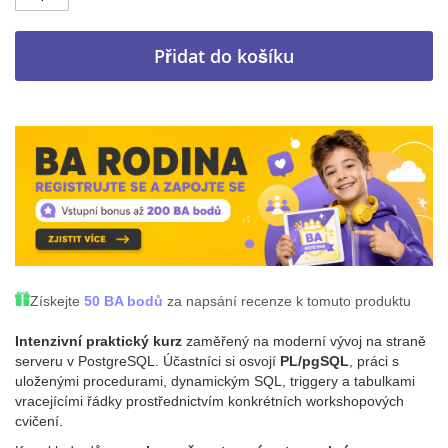
Přidat do košíku
Získejte
50 BA bodů
za napsání recenze k tomuto produktu
Intenzivní praktický kurz
zaměřený na moderní vývoj na straně
serveru v PostgreSQL. Účastníci si osvojí
PL/pgSQL
, práci s
uloženými procedurami, dynamickým SQL, triggery a tabulkami
vracejícími řádky prostřednictvím konkrétních workshopových
cvičení.