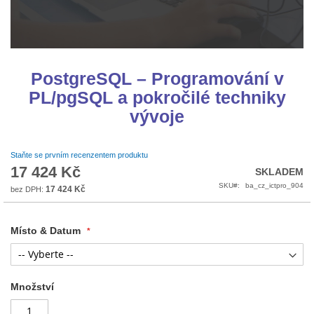
Přeskočit
na
PostgreSQL – Programování v
začátek
PL/pgSQL a pokročilé techniky
galerie
s
vývoje
obrázky
Staňte se prvním recenzentem produktu
17 424 Kč
SKLADEM
SKU
ba_cz_ictpro_904
17 424 Kč
Místo & Datum
Množství