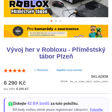
Přeskočit
na
začátek
galerie
s
Vývoj her v Robloxu - Příměstský
obrázky
tábor Plzeň
Hodnocení:
1
Recenze
Napište svou recenzi
100
100
% of
SKLADEM
6 290 Kč
SKU
ba_cz_nvias_tabor_roblox_plzen
6 290 Kč
42 BA bodů
Získejte
za tuto položku.
BA body mohou sbírat pouze registrovaní zákazníci.
Vytvořte