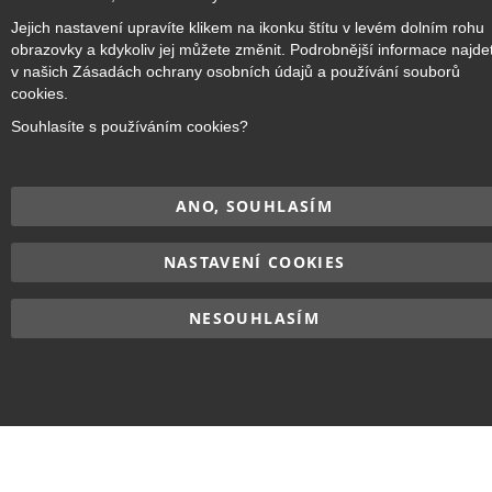
Copyright © 2017–2026
BRIDGE Academy
, Všechna práva
Jejich nastavení upravíte klikem na ikonku štítu v levém dolním rohu
vyhrazena.
obrazovky a kdykoliv jej můžete změnit. Podrobnější informace najde
v našich Zásadách ochrany osobních údajů a používání souborů
cookies.
Souhlasíte s používáním cookies?
ANO, SOUHLASÍM
NASTAVENÍ COOKIES
NESOUHLASÍM