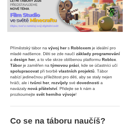
Příměstský tábor na
vývoj
her
s
Robloxem
je ideální pro
mladé nadšence. Děti se zde naučí
základy
programování
a
design
her
, a to vše skrze oblíbenou platformu
Roblox
.
Tábor
je zaměřen na
týmovou
práci
, kde se účastníci učí
spolupracovat
při tvorbě
vlastních projektů
. Tábor
nabízí jedinečnou příležitost pro děti, aby se staly nejen
hráči, ale i
tvůrci
her
,
rozvíjely
své
dovednosti
a
navázaly
nová
přátelství
. Přidejte se k nám a
prozkoumejte
svět
herního
vývoje
!
Co se na táboru naučíš?