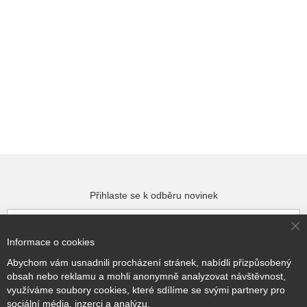
Přihlaste se k odběru novinek
Cl
Informace o cookies
Co
Přihlásit odběr
Ba
Abychom vám usnadnili procházení stránek, nabídli přizpůsobený
obsah nebo reklamu a mohli anonymně analyzovat návštěvnost,
využíváme soubory cookies, které sdílíme se svými partnery pro
sociální média, inzerci a analýzu.