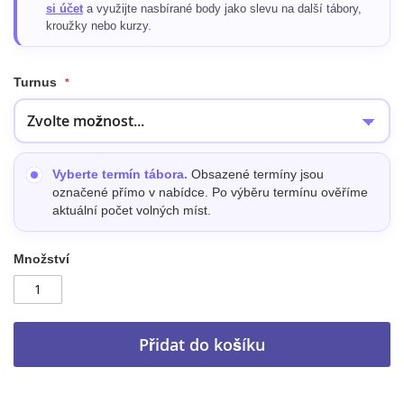
si účet
a využijte nasbírané body jako slevu na další tábory,
kroužky nebo kurzy.
Turnus
Vyberte termín tábora.
Obsazené termíny jsou
označené přímo v nabídce. Po výběru termínu ověříme
aktuální počet volných míst.
Množství
Přidat do košíku