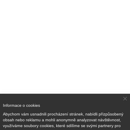
Cl
Informace o cookies
Co
Ba
Přihlaste se k odběru novinek
Abychom vám usnadnili procházení stránek, nabídli přizpůsobený
obsah nebo reklamu a mohli anonymně analyzovat návštěvnost,
využíváme soubory cookies, které sdílíme se svými partnery pro