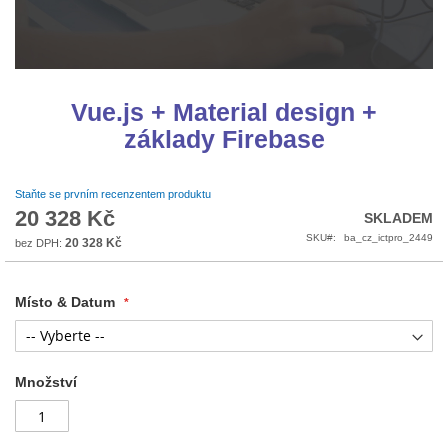
Přeskočit
na
Vue.js + Material design +
začátek
základy Firebase
galerie
s
obrázky
Staňte se prvním recenzentem produktu
20 328 Kč
SKLADEM
SKU
ba_cz_ictpro_2449
20 328 Kč
Místo & Datum
Množství