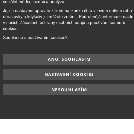
sociální média, inzerci a analýzu.
Přihlásit odběr
Jejich nastavení upravíte klikem na ikonku štítu v levém dolním rohu
obrazovky a kdykoliv jej můžete změnit. Podrobnější informace najde
v našich Zásadách ochrany osobních údajů a používání souborů
cookies.
Copyright © 2017–2026
BRIDGE Academy
, Všechna práva
Souhlasíte s používáním cookies?
vyhrazena.
ANO, SOUHLASÍM
NASTAVENÍ COOKIES
NESOUHLASÍM