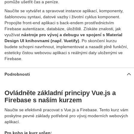
pomůže ušetřit čas a peníze.
Naučíte se vytvářet a spravovat instance aplikací, komponenty,
šablonovou syntaxi, datové vazby i životní cyklus komponent.
Propojíte front‑end aplikaci s back‑endem prostřednictvím
Firebase autentizace, databáze, úložiště. Získáte znalosti, jak
využívat
nástroje pro vývoj a debugu ve spojení s Material
Design UI knihovnami (např. Vuetify)
. Po skončení kurzu
budete schopni navrhnout, implementovat a nasadit plně funkční,
esteticky čistou webovou aplikaci s reálnými daty uloženými ve
Firebase.
Podrobnosti
Ovládněte základní principy Vue.js a
Firebase s naším kurzem
Naučte se efektivně pracovat s Vue.js a Firebase. Tento kurz vám
poskytne pevné základy potřebné pro vývoj moderních webových
aplikací.
Pro koho je kurz určen: